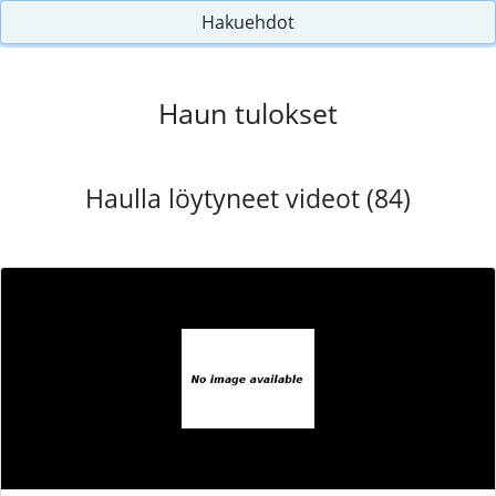
Hakuehdot
Haun tulokset
Haulla löytyneet videot (84)