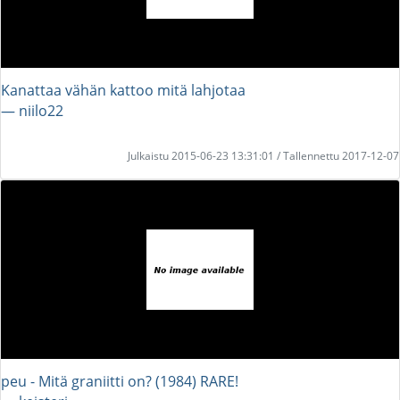
Kanattaa vähän kattoo mitä lahjotaa
― niilo22
Julkaistu 2015-06-23 13:31:01 / Tallennettu 2017-12-07
peu - Mitä graniitti on? (1984) RARE!