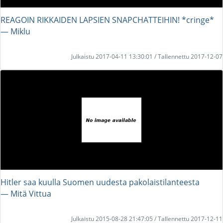
REAGOIN RIKKAIDEN LAPSIEN SNAPCHATTEIHIN! *cringe*
― Miklu
Julkaistu 2017-04-11 13:30:01 / Tallennettu 2017-12-07
Hitler saa kuulla Suomen uudesta pakolaistilanteesta
― Mitä Vittua
Julkaistu 2015-08-28 21:47:05 / Tallennettu 2017-12-11