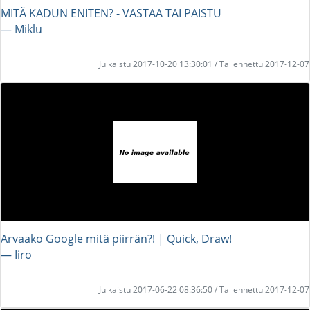
MITÄ KADUN ENITEN? - VASTAA TAI PAISTU
― Miklu
Julkaistu 2017-10-20 13:30:01 / Tallennettu 2017-12-07
Arvaako Google mitä piirrän?! | Quick, Draw!
― Iiro
Julkaistu 2017-06-22 08:36:50 / Tallennettu 2017-12-07