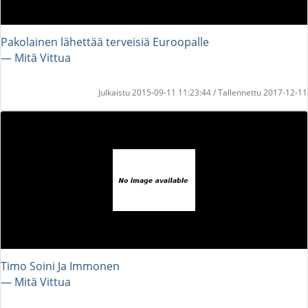
Pakolainen lähettää terveisiä Euroopalle
― Mitä Vittua
Julkaistu 2015-09-11 11:23:44 / Tallennettu 2017-12-11
Timo Soini Ja Immonen
― Mitä Vittua