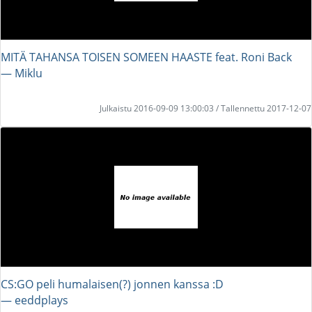
MITÄ TAHANSA TOISEN SOMEEN HAASTE feat. Roni Back
― Miklu
Julkaistu 2016-09-09 13:00:03 / Tallennettu 2017-12-07
CS:GO peli humalaisen(?) jonnen kanssa :D
― eeddplays