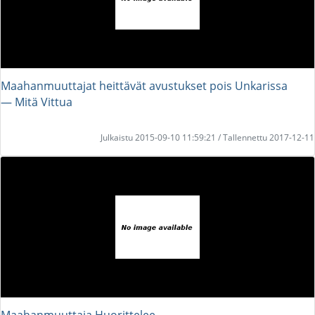
Maahanmuuttajat heittävät avustukset pois Unkarissa
― Mitä Vittua
Julkaistu 2015-09-10 11:59:21 / Tallennettu 2017-12-11
Maahanmuuttaja Huorittelee