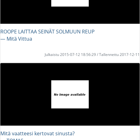
ROOPE LAITTAA SEINÄT SOLMUUN REUP
― Mitä Vittua
Julkaistu 2015-07-12 18:56:29 / Tallennettu 2017-12-11
Mitä vaatteesi kertovat sinusta?