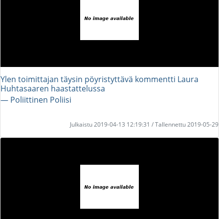
Ylen toimittajan täysin pöyristyttävä kommentti Laura
Huhtasaaren haastattelussa
― Poliittinen Poliisi
Julkaistu 2019-04-13 12:19:31 / Tallennettu 2019-05-29