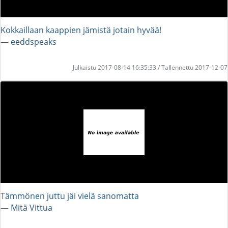
Kokkaillaan kaappien jämistä jotain hyvää!
― eeddspeaks
Julkaistu 2017-08-14 16:35:33 / Tallennettu 2017-12-07
Tämmönen juttu jäi vielä sanomatta
― Mitä Vittua