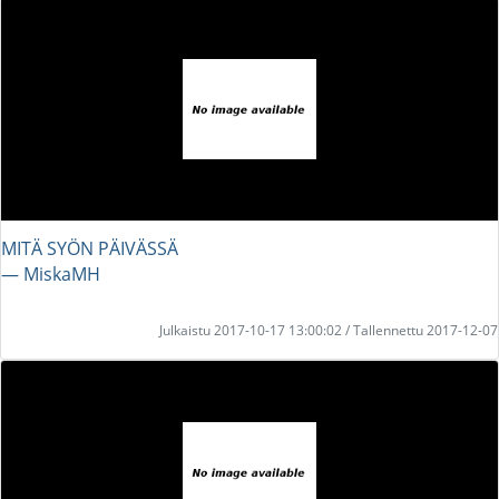
MITÄ SYÖN PÄIVÄSSÄ
― MiskaMH
Julkaistu 2017-10-17 13:00:02 / Tallennettu 2017-12-07