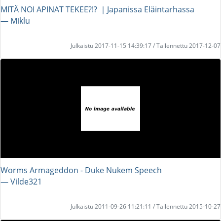
MITÄ NOI APINAT TEKEE?!? ｜Japanissa Eläintarhassa
― Miklu
Julkaistu 2017-11-15 14:39:17 / Tallennettu 2017-12-07
Worms Armageddon - Duke Nukem Speech
― Vilde321
Julkaistu 2011-09-26 11:21:11 / Tallennettu 2015-10-27