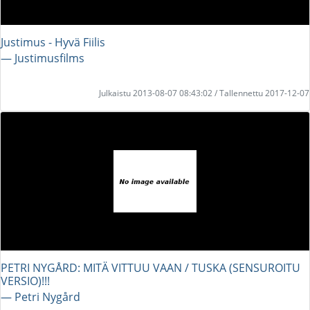
Justimus - Hyvä Fiilis
― Justimusfilms
Julkaistu 2013-08-07 08:43:02 / Tallennettu 2017-12-07
PETRI NYGÅRD: MITÄ VITTUU VAAN / TUSKA (SENSUROITU
VERSIO)!!!
― Petri Nygård