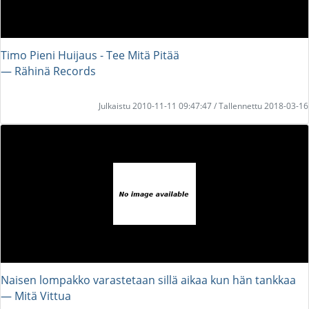
Timo Pieni Huijaus - Tee Mitä Pitää
― Rähinä Records
Julkaistu 2010-11-11 09:47:47 / Tallennettu 2018-03-16
Naisen lompakko varastetaan sillä aikaa kun hän tankkaa
― Mitä Vittua