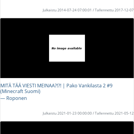
Julkaistu 2014-07-24 07:00:01 / Tallennettu 2017-12-07
MITÄ TÄÄ VIESTI MEINAA?!?! | Pako Vankilasta 2 #9
(Minecraft Suomi)
― Roponen
Julkaistu 2021-01-23 00:00:00 / Tallennettu 2021-05-12