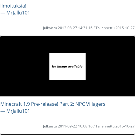
Ilmoituksia!
― MrJallu101
Julkaistu 2012-08-27 14:31:16 / Tallennettu 2015-10-27
Minecraft 1.9 Pre-release! Part 2: NPC Villagers
― MrJallu101
Julkaistu 2011-09-22 16:08:16 / Tallennettu 2015-10-27