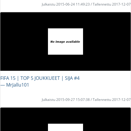
Julkaistu 2015-06-24 11:49:23 / Tallennettu 2017-12-07
FIFA 15 | TOP 5 JOUKKUEET | SIJA #4
― MrJallu101
Julkaistu 2015-09-27 15:07:38 / Tallennettu 2017-12-07