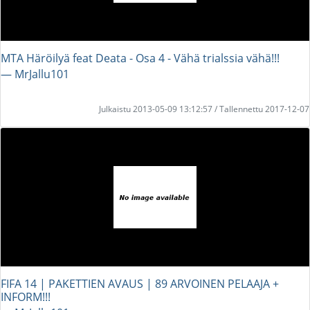
MTA Häröilyä feat Deata - Osa 4 - Vähä trialssia vähä!!!
― MrJallu101
Julkaistu 2013-05-09 13:12:57 / Tallennettu 2017-12-07
FIFA 14 | PAKETTIEN AVAUS | 89 ARVOINEN PELAAJA +
INFORM!!!