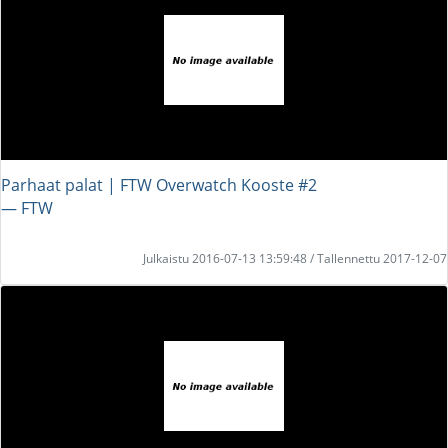
Parhaat palat | FTW Overwatch Kooste #2
― FTW
Julkaistu 2016-07-13 13:59:48 / Tallennettu 2017-12-07