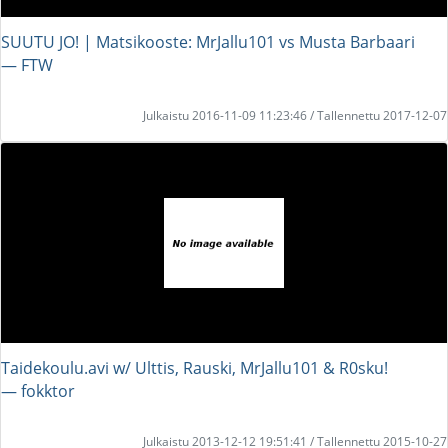
SUUTU JO! | Matsikooste: MrJallu101 vs Musta Barbaari
― FTW
Julkaistu 2016-11-09 11:23:46 / Tallennettu 2017-12-07
Taidekoulu.avi w/ Ulttis, Rauski, MrJallu101 & R0sku!
― fokktor
Julkaistu 2013-12-12 19:51:41 / Tallennettu 2015-10-27