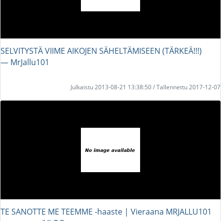
SELVITYSTÄ VIIME AIKOJEN SÄHELTÄMISEEN (TÄRKEÄ!!!)
― MrJallu101
Julkaistu 2013-08-21 13:38:50 / Tallennettu 2017-12-07
TE SANOTTE ME TEEMME -haaste | Vieraana MRJALLU101