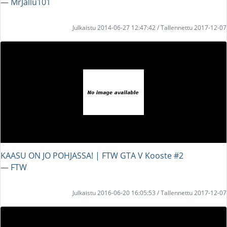
― MrJallu101
Julkaistu 2014-06-27 12:47:42 / Tallennettu 2017-12-07
KAASU ON JO POHJASSA! | FTW GTA V Kooste #2
― FTW
Julkaistu 2016-06-20 16:05:53 / Tallennettu 2017-12-07