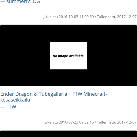
― summeriVLOG
Julkaistu 2016-10-05 11:00:59 / Tallennettu 2017-12-07
Ender Dragon & Tubegalleria | FTW Minecraft-
kesäseikkailu
― FTW
Julkaistu 2016-07-23 09:52:15 / Tallennettu 2017-12-07