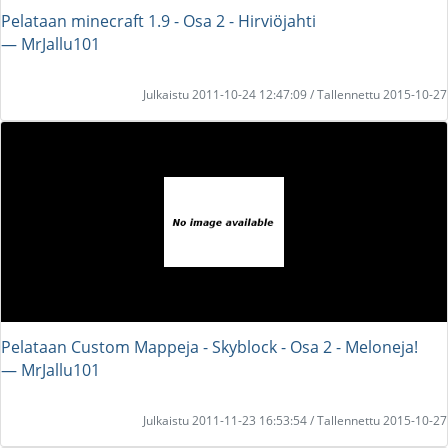
Pelataan minecraft 1.9 - Osa 2 - Hirviöjahti
― MrJallu101
Julkaistu 2011-10-24 12:47:09 / Tallennettu 2015-10-27
Pelataan Custom Mappeja - Skyblock - Osa 2 - Meloneja!
― MrJallu101
Julkaistu 2011-11-23 16:53:54 / Tallennettu 2015-10-27