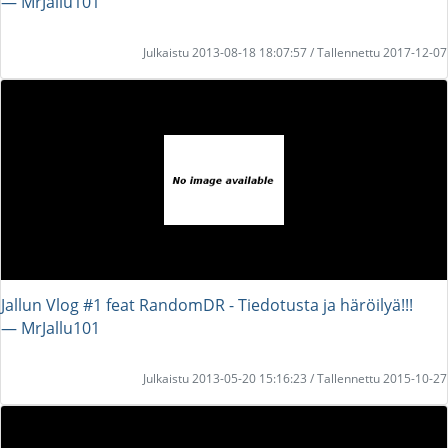
― MrJallu101
Julkaistu 2013-08-18 18:07:57 / Tallennettu 2017-12-07
Jallun Vlog #1 feat RandomDR - Tiedotusta ja häröilyä!!!
― MrJallu101
Julkaistu 2013-05-20 15:16:23 / Tallennettu 2015-10-27