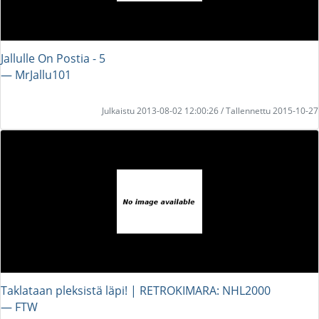
Jallulle On Postia - 5
― MrJallu101
Julkaistu 2013-08-02 12:00:26 / Tallennettu 2015-10-27
Taklataan pleksistä läpi! | RETROKIMARA: NHL2000
― FTW