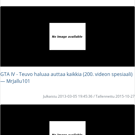
GTA IV - Teuvo haluaa auttaa kaikkia (200. videon spesiaali)
― MrJallu101
Julkaistu 2013-03-05 19:45:36 / Tallennettu 2015-10-27