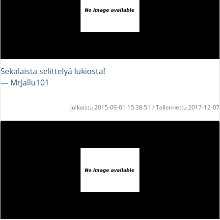
Sekalaista selittelyä lukiosta!
― MrJallu101
Julkaistu 2015-09-01 15:38:51 / Tallennettu 2017-12-07