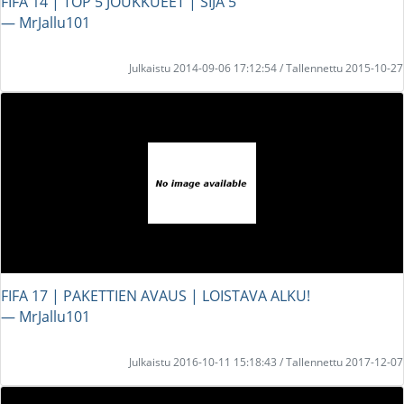
FIFA 14 | TOP 5 JOUKKUEET | SIJA 5
― MrJallu101
Julkaistu 2014-09-06 17:12:54 / Tallennettu 2015-10-27
FIFA 17 | PAKETTIEN AVAUS | LOISTAVA ALKU!
― MrJallu101
Julkaistu 2016-10-11 15:18:43 / Tallennettu 2017-12-07