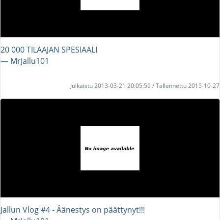
20 000 TILAAJAN SPESIAALI
― MrJallu101
Julkaistu 2013-03-21 20:05:59 / Tallennettu 2015-10-27
Jallun Vlog #4 - Äänestys on päättynyt!!!