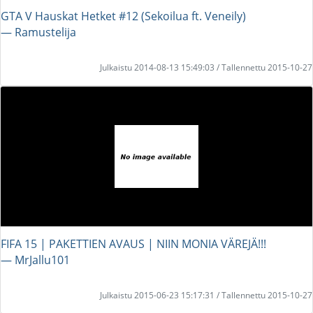
GTA V Hauskat Hetket #12 (Sekoilua ft. Veneily)
― Ramustelija
Julkaistu 2014-08-13 15:49:03 / Tallennettu 2015-10-27
FIFA 15 | PAKETTIEN AVAUS | NIIN MONIA VÄREJÄ!!!
― MrJallu101
Julkaistu 2015-06-23 15:17:31 / Tallennettu 2015-10-27