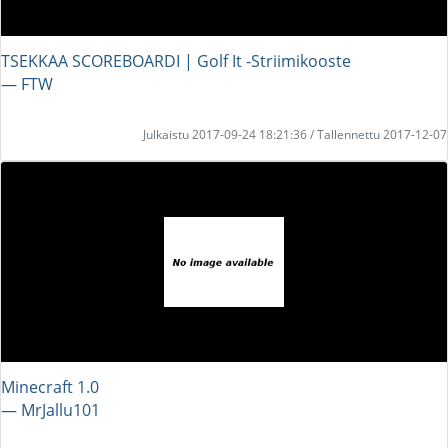
TSEKKAA SCOREBOARDI | Golf It -Striimikooste
― FTW
Julkaistu 2017-09-24 18:21:36 / Tallennettu 2017-12-07
Minecraft 1.0
― MrJallu101