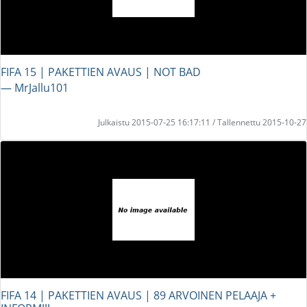
FIFA 15 | PAKETTIEN AVAUS | NOT BAD
― MrJallu101
Julkaistu 2015-07-25 16:17:11 / Tallennettu 2015-10-27
FIFA 14 | PAKETTIEN AVAUS | 89 ARVOINEN PELAAJA +