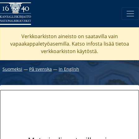
Verkkoarkiston aineisto on saatavilla vain
vapaakappaletyöasemilla. Katso
infosta
lisää tietoa
verkkoarkiston käytöstä.
Suomeksi
―
På svenska
―
In English