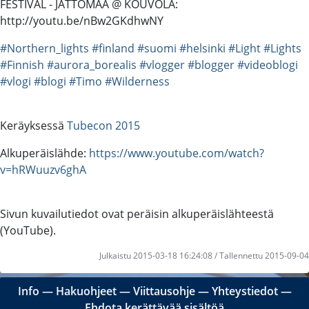
FESTIVAL - JÄTTÖMAA @ KOUVOLA:
http://youtu.be/nBw2GKdhwNY
#Northern_lights
#finland
#suomi
#helsinki
#Light
#Lights
#Finnish
#aurora_borealis
#vlogger
#blogger
#videoblogi
#vlogi
#blogi
#Timo
#Wilderness
Keräyksessä
Tubecon 2015
Alkuperäislähde:
https://www.youtube.com/watch?
v=hRWuuzv6ghA
Sivun kuvailutiedot ovat peräisin alkuperäislähteestä
(YouTube).
Julkaistu 2015-03-18 16:24:08 / Tallennettu 2015-09-04
Info
―
Hakuohjeet
―
Viittausohje
―
Yhteystiedot
―
Ehdota kerättävää sisältöä