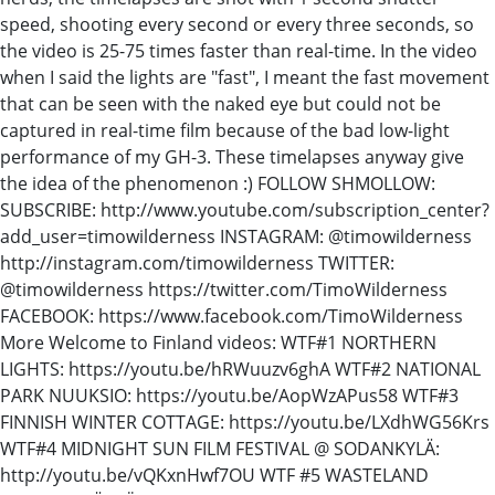
speed, shooting every second or every three seconds, so
the video is 25-75 times faster than real-time. In the video
when I said the lights are "fast", I meant the fast movement
that can be seen with the naked eye but could not be
captured in real-time film because of the bad low-light
performance of my GH-3. These timelapses anyway give
the idea of the phenomenon :) FOLLOW SHMOLLOW:
SUBSCRIBE: http://www.youtube.com/subscription_center?
add_user=timowilderness INSTAGRAM: @timowilderness
http://instagram.com/timowilderness TWITTER:
@timowilderness https://twitter.com/TimoWilderness
FACEBOOK: https://www.facebook.com/TimoWilderness
More Welcome to Finland videos: WTF#1 NORTHERN
LIGHTS: https://youtu.be/hRWuuzv6ghA WTF#2 NATIONAL
PARK NUUKSIO: https://youtu.be/AopWzAPus58 WTF#3
FINNISH WINTER COTTAGE: https://youtu.be/LXdhWG56Krs
WTF#4 MIDNIGHT SUN FILM FESTIVAL @ SODANKYLÄ:
http://youtu.be/vQKxnHwf7OU WTF #5 WASTELAND