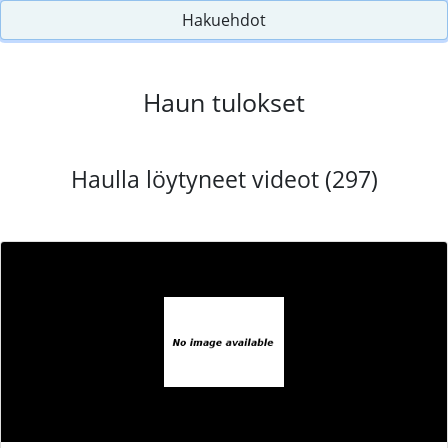
Hakuehdot
Haun tulokset
Haulla löytyneet videot (297)