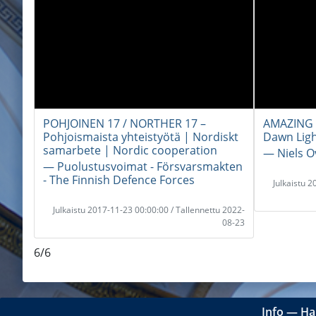
POHJOINEN 17 / NORTHER 17 –
AMAZING 
Pohjoismaista yhteistyötä | Nordiskt
Dawn Lig
samarbete | Nordic cooperation
― Niels Ov
― Puolustusvoimat - Försvarsmakten
- The Finnish Defence Forces
Julkaistu 
Julkaistu 2017-11-23 00:00:00 / Tallennettu 2022-
08-23
6/6
Info
―
Ha