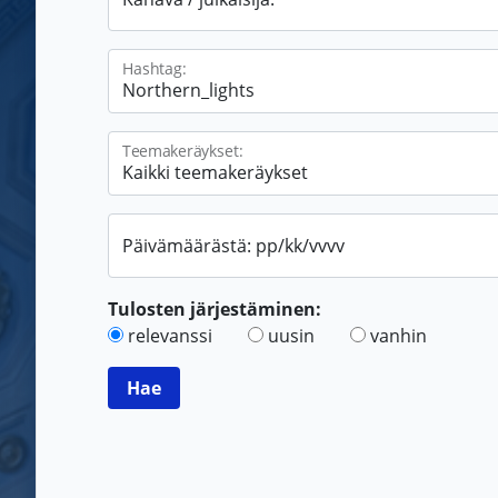
Hashtag:
Teemakeräykset:
Päivämäärästä: pp/kk/vvvv
Tulosten järjestäminen:
relevanssi
uusin
vanhin