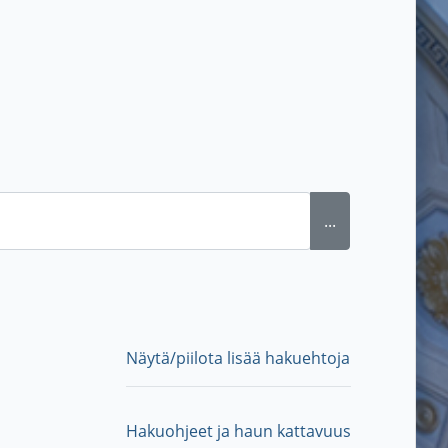
...
Näytä/piilota lisää hakuehtoja
Hakuohjeet ja haun kattavuus