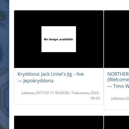
Kryddona: Jack Lintel's Jig – live
NORTHERN
(Welcome 
― Jepokryddona
― Timo W
Julkaistu 2017-07-11 00:00:00 / Tallennettu 2022-
04-26
Julkaistu 