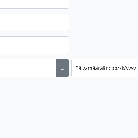
...
Päivämäärään: pp/kk/vvvv