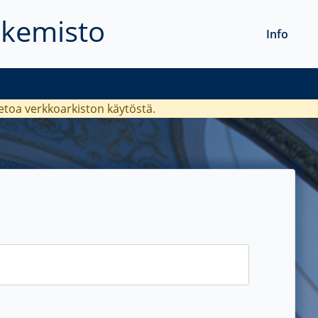
akemisto
Info
ietoa verkkoarkiston käytöstä.