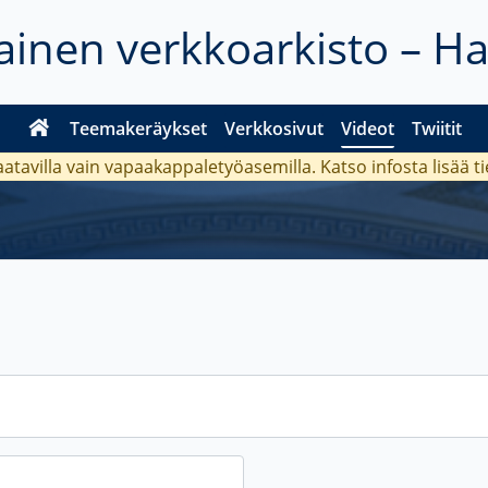
inen verkkoarkisto – H
Teemakeräykset
Verkkosivut
Videot
Twiitit
aatavilla vain vapaakappaletyöasemilla. Katso
infosta
lisää t