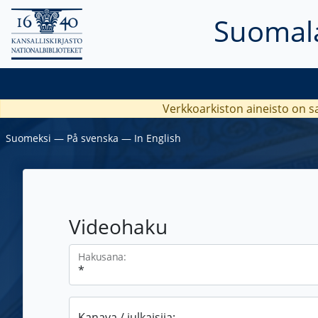
Suomala
Verkkoarkiston aineisto on s
Suomeksi
―
På svenska
―
In English
Videohaku
Hakusana:
Kanava / julkaisija: