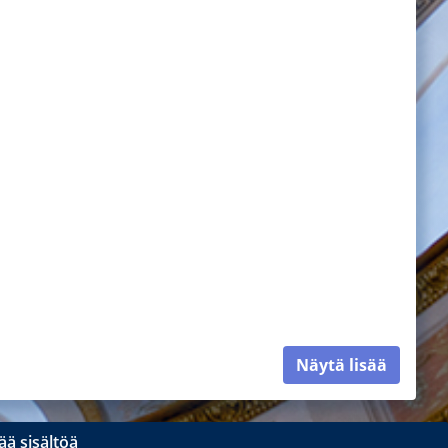
Näytä lisää
ä sisältöä