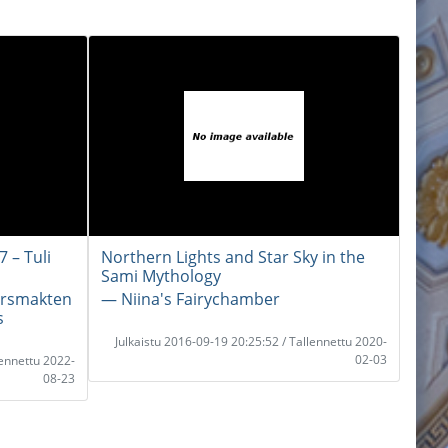
 – Tuli
Northern Lights and Star Sky in the
Sami Mythology
arsmakten
― Niina's Fairychamber
s
Julkaistu 2016-09-19 20:25:52 / Tallennettu 2020-
02-03
lennettu 2022-
08-23