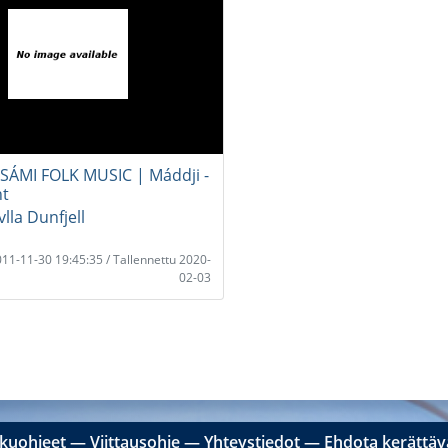
SÁMI FOLK MUSIC | Máddji -
ht
lla Dunfjell
2011-11-30 19:45:35 / Tallennettu 2020-
02-03
kuohjeet
―
Viittausohje
―
Yhteystiedot
―
Ehdota kerättävä