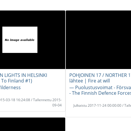
 LIGHTS IN HELSINKI
POHJOINEN 17 / NORTHER 17
To Finland #1)
lähtee | Fire at will
ilderness
― Puolustusvoimat - Försv
- The Finnish Defence Force
2015-03-18 16:24:08 / Tallennettu 2015-
09-04
Julkaistu 2017-11-24 00:00:00 / Tal