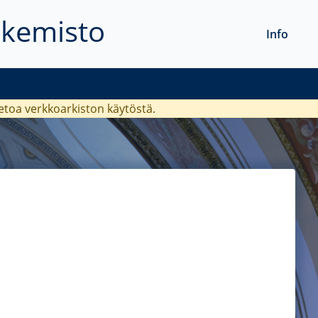
akemisto
Info
ietoa verkkoarkiston käytöstä.