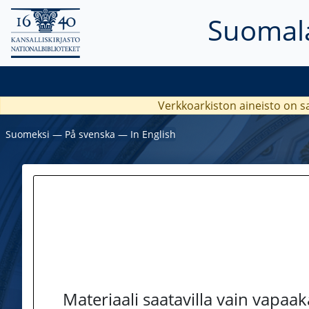
Suomala
Verkkoarkiston aineisto on s
Suomeksi
―
På svenska
―
In English
Materiaali saatavilla vain vapaa