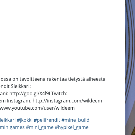
i jossa on tavoitteena rakentaa tietystä aiheesta
dit Sleikkari:
ni: http://goo.gl/X4l9I Twitch:
eem Instagram: http://instagram.com/wildeem
://www.youtube.com/user/wildeem
leikkari
#jkokki
#pelifrendit
#mine_build
minigames
#mini_game
#hypixel_game