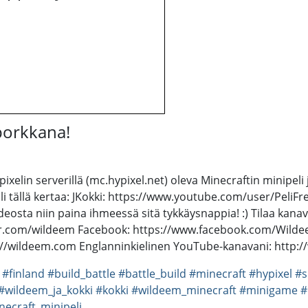
 porkkana!
ypixelin serverillä (mc.hypixel.net) oleva Minecraftin minipel
tällä kertaa: JKokki: https://www.youtube.com/user/PeliFren
eosta niin paina ihmeessä sitä tykkäysnappia! :) Tilaa kanava
itter.com/wildeem Facebook: https://www.facebook.com/Wild
p://wildeem.com Englanninkielinen YouTube-kanavani: http
#finland
#build_battle
#battle_build
#minecraft
#hypixel
#s
#wildeem_ja_kokki
#kokki
#wildeem_minecraft
#minigame
#
necraft_minipeli