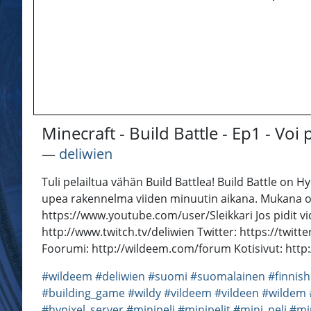
Minecraft - Build Battle - Ep1 - Voi
―
deliwien
Tuli pelailtua vähän Build Battlea! Build Battle on H
upea rakennelma viiden minuutin aikana. Mukana oli 
https://www.youtube.com/user/Sleikkari Jos pidit vid
http://www.twitch.tv/deliwien Twitter: https://tw
Foorumi: http://wildeem.com/forum Kotisivut: htt
#wildeem
#deliwien
#suomi
#suomalainen
#finnish
#building_game
#wildy
#vildeem
#vildeen
#wildem
#hypixel_server
#minipeli
#minipelit
#mini_peli
#mi