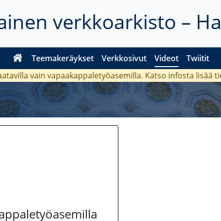
inen verkkoarkisto – H
Teemakeräykset
Verkkosivut
Videot
Twiitit
aatavilla vain vapaakappaletyöasemilla. Katso
infosta
lisää t
kappaletyöasemilla