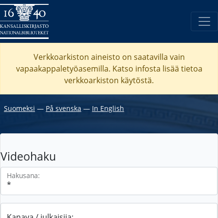
Verkkoarkiston aineisto on saatavilla vain
vapaakappaletyöasemilla. Katso
infosta
lisää tietoa
verkkoarkiston käytöstä.
Suomeksi
―
På svenska
―
In English
Videohaku
Hakusana:
Kanava / julkaisija: