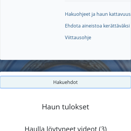
Hakuohjeet ja haun kattavuus
Ehdota aineistoa kerättäväksi
Viittausohje
Hakuehdot
Haun tulokset
Haulla löytyneet videot (3)