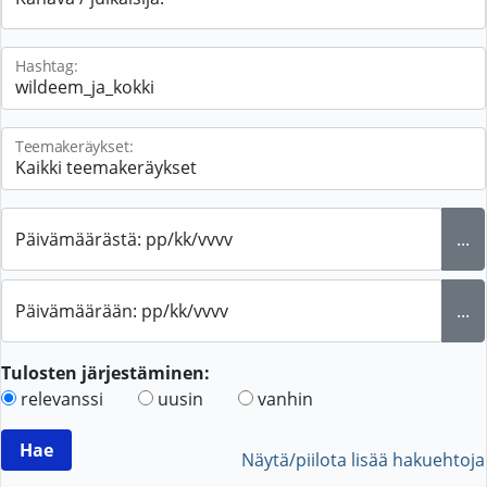
Hashtag:
Teemakeräykset:
Päivämäärästä: pp/kk/vvvv
...
Päivämäärään: pp/kk/vvvv
...
Tulosten järjestäminen:
relevanssi
uusin
vanhin
Näytä/piilota lisää hakuehtoja