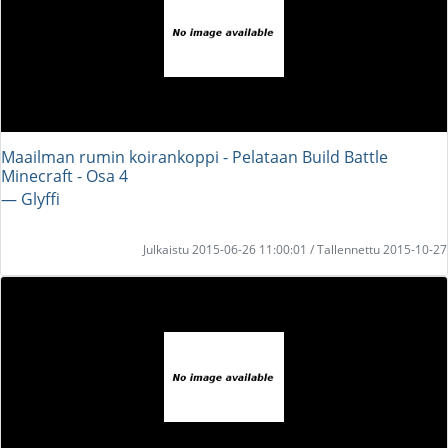
Maailman rumin koirankoppi - Pelataan Build Battle
Minecraft - Osa 4
― Glyffi
Julkaistu 2015-06-26 11:00:01 / Tallennettu 2015-10-27