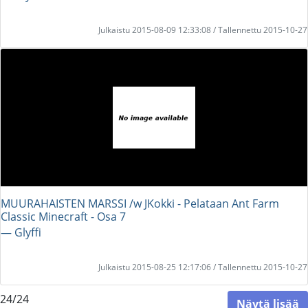
Julkaistu 2015-08-09 12:33:08 / Tallennettu 2015-10-27
MUURAHAISTEN MARSSI /w JKokki - Pelataan Ant Farm
Classic Minecraft - Osa 7
― Glyffi
Julkaistu 2015-08-25 12:17:06 / Tallennettu 2015-10-27
24/24
Näytä lisää