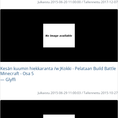
Julkaistu 2015-06-20 11:00:00 / Tallennettu 2017-12-07
Kesän kuumin hiekkaranta /w JKokki - Pelataan Build Battle
Minecraft - Osa 5
― Glyffi
Julkaistu 2015-06-29 11:00:03 / Tallennettu 2015-10-27