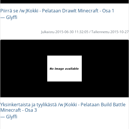
Piirrä se /w JKokki - Pelataan DrawIt Minecraft - Osa 1
― Glyffi
Julkaistu 2015-06-30 11:32:05 / Tallennettu 2015-10-27
Yksinkertaista ja tyylikästä /w JKokki - Pelataan Build Battle
Minecraft - Osa 3
― Glyffi