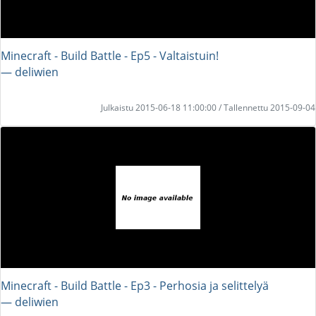
Minecraft - Build Battle - Ep5 - Valtaistuin!
― deliwien
Julkaistu 2015-06-18 11:00:00 / Tallennettu 2015-09-04
Minecraft - Build Battle - Ep3 - Perhosia ja selittelyä
― deliwien