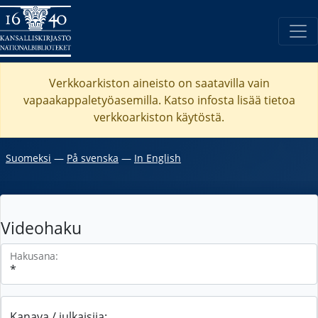
Verkkoarkiston aineisto on saatavilla vain
vapaakappaletyöasemilla. Katso
infosta
lisää tietoa
verkkoarkiston käytöstä.
Suomeksi
―
På svenska
―
In English
Videohaku
Hakusana:
Kanava / julkaisija: