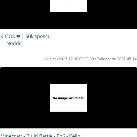
KIITOS ❤ | 50k spessu
― Nedde
Julkaistu 2017-12-30 00:00:00 / Tallennettu 2021-05-14
Minecraft - Build Battle - Ep6 - Kello!