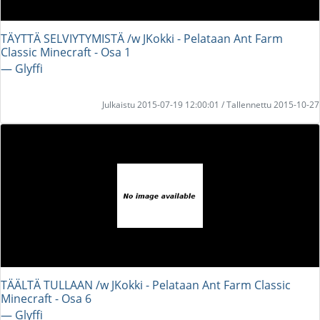
TÄYTTÄ SELVIYTYMISTÄ /w JKokki - Pelataan Ant Farm
Classic Minecraft - Osa 1
― Glyffi
Julkaistu 2015-07-19 12:00:01 / Tallennettu 2015-10-27
TÄÄLTÄ TULLAAN /w JKokki - Pelataan Ant Farm Classic
Minecraft - Osa 6
― Glyffi