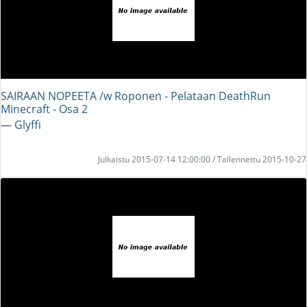
SAIRAAN NOPEETA /w Roponen - Pelataan DeathRun
Minecraft - Osa 2
― Glyffi
Julkaistu 2015-07-14 12:00:00 / Tallennettu 2015-10-27