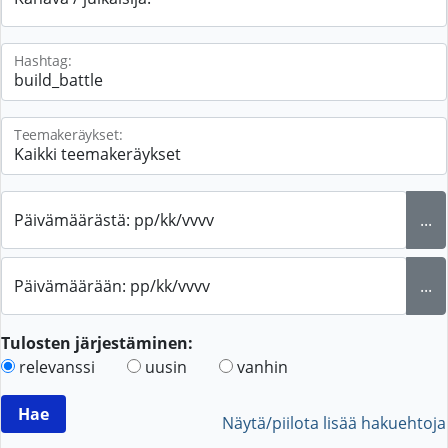
Hashtag:
Teemakeräykset:
Päivämäärästä: pp/kk/vvvv
...
Päivämäärään: pp/kk/vvvv
...
Tulosten järjestäminen:
relevanssi
uusin
vanhin
Näytä/piilota lisää hakuehtoja