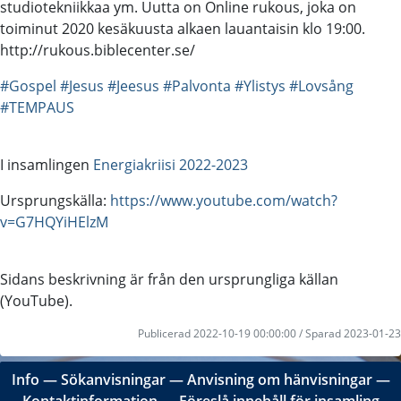
studiotekniikkaa ym. Uutta on Online rukous, joka on
toiminut 2020 kesäkuusta alkaen lauantaisin klo 19:00.
http://rukous.biblecenter.se/
#Gospel
#Jesus
#Jeesus
#Palvonta
#Ylistys
#Lovsång
#TEMPAUS
I insamlingen
Energiakriisi 2022-2023
Ursprungskälla:
https://www.youtube.com/watch?
v=G7HQYiHElzM
Sidans beskrivning är från den ursprungliga källan
(YouTube).
Publicerad 2022-10-19 00:00:00 / Sparad 2023-01-23
Info
―
Sökanvisningar
―
Anvisning om hänvisningar
―