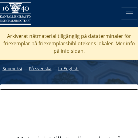
Arkiverat nätmaterial tillgänglig på dataterminaler för
friexemplar på friexemplarsbibliotekens lokaler. Mer info
på info sidan.
Suomeksi
―
På svenska
―
In English