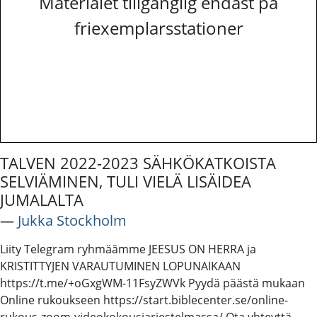
Materialet tillgänglig endast på
friexemplarsstationer
TALVEN 2022-2023 SÄHKÖKATKOISTA
SELVIÄMINEN, TULI VIELÄ LISÄIDEA
JUMALALTA
―
Jukka Stockholm
Liity Telegram ryhmäämme JEESUS ON HERRA ja
KRISTITTYJEN VARAUTUMINEN LOPUNAIKAAN
https://t.me/+oGxgWM-11FsyZWVk Pyydä päästä mukaan
Online rukoukseen https://start.biblecenter.se/online-
rukous-zoom-videokokousjarjestelmassa/ Ota yhteyttä