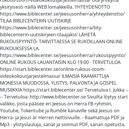
yksityisesti näillä WEB lomakkeilla. YHTEYDENOTTO
https://www.biblecenter.se/jeesusonherra/yhteydenotto/
TILAA BIBLECENTERIN UUTISKIRJE
https://www.biblecenter.se/jeesusonherra/liity-
biblecenterin-uutiskirjeen-tilaajaksi/ LÄHETÄ
RUKOUSPYYNTÖ- TARVITTAESSA SE RUKOILLAAN ONLINE
RUKOUKSESSA LA.
https://www.biblecenter.se/jeesusonherra/rukouspyynto/
ONLINE RUKOUS LAUANTAISIN KLO 19:00 - TERVETULOA
https://start.biblecenter.se/online-rukous-zoom-
videokokousjarjestelmassa/ ILMAISIA RAAMATTUJA
MONESSA MUODOSSA, YLISTYS, PALVONTA JA GOSPEL
MUSIIKKIA https://start.biblecenter.se/ Tervetuloa t. Jukka --
-- Tervetuloa: http://www.biblecenter.se Sivuilta löytyy start
valikko, josta pääsee eri Jeesus on Herra FB ryhmiin,
Youtube, Tokentube ja Rumble kanaville sekä Jeesus on
Herra- ja Jesus är Herren nettisivuille. - Raamattuja PDF ja
Mp3 - ylistyslauluja, sanat ja soinnut PDF, sanan opetusta,