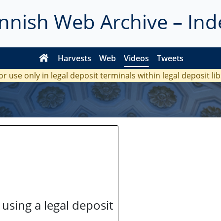
innish Web Archive – Ind
Harvests
Web
Videos
Tweets
or use only in legal deposit terminals within legal deposit li
 using a legal deposit