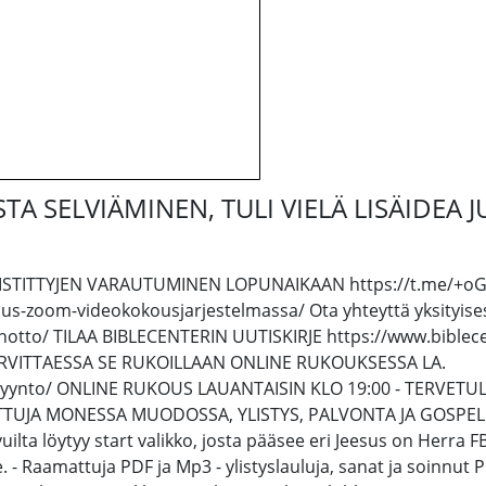
A SELVIÄMINEN, TULI VIELÄ LISÄIDEA 
RISTITTYJEN VARAUTUMINEN LOPUNAIKAAN https://t.me/+o
kous-zoom-videokokousjarjestelmassa/ Ota yhteyttä yksityis
otto/ TILAA BIBLECENTERIN UUTISKIRJE https://www.biblecen
TARVITTAESSA SE RUKOILLAAN ONLINE RUKOUKSESSA LA.
yynto/ ONLINE RUKOUS LAUANTAISIN KLO 19:00 - TERVETULOA
TUJA MONESSA MUODOSSA, YLISTYS, PALVONTA JA GOSPEL MUS
ivuilta löytyy start valikko, josta pääsee eri Jeesus on Herr
le. - Raamattuja PDF ja Mp3 - ylistyslauluja, sanat ja soinnu