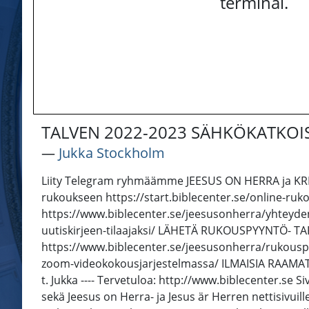
terminal.
TALVEN 2022-2023 SÄHKÖKATKOIST
―
Jukka Stockholm
Liity Telegram ryhmäämme JEESUS ON HERRA ja K
rukoukseen https://start.biblecenter.se/online-ru
https://www.biblecenter.se/jeesusonherra/yhteyden
uutiskirjeen-tilaajaksi/ LÄHETÄ RUKOUSPYYNTÖ- 
https://www.biblecenter.se/jeesusonherra/rukousp
zoom-videokokousjarjestelmassa/ ILMAISIA RAAMAT
t. Jukka ---- Tervetuloa: http://www.biblecenter.se S
sekä Jeesus on Herra- ja Jesus är Herren nettisivuil