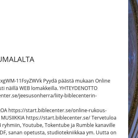
JUMALALTA
GxgWM-11FsyZWVk Pyydä päästä mukaan Online
esti näillä WEB lomakkeilla. YHTEYDENOTTO
ter.se/jeesusonherra/liity-biblecenterin-
 https://start.biblecenter.se/online-rukous-
IIKKIA https://start.biblecenter.se/ Tervetuloa
a FB ryhmiin, Youtube, Tokentube ja Rumble kanaville
t PDF, sanan opetusta, studiotekniikkaa ym. Uutta on