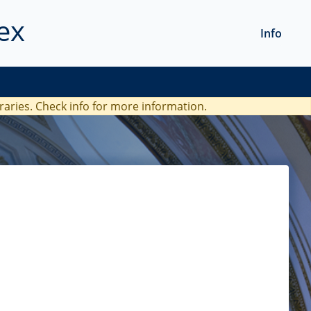
ex
Info
braries. Check
info
for more information.