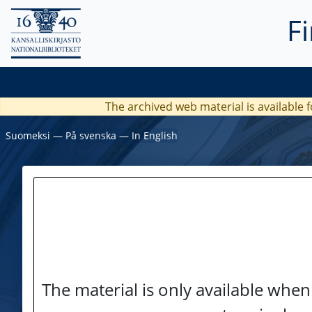
F
The archived web material is available f
Suomeksi
―
På svenska
―
In English
The material is only available when