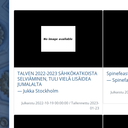
TALVEN 2022-2023 SÄHKÖKATKOISTA
Spinefea
SELVIÄMINEN, TULI VIELÄ LISÄIDEA
― Spinef
JUMALALTA
― Jukka Stockholm
Julkaistu 
Julkaistu 2022-10-19 00:00:00 / Tallennettu 2023-
01-23