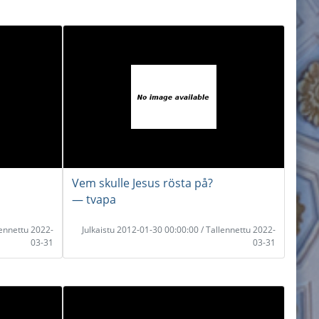
Vem skulle Jesus rösta på?
― tvapa
lennettu 2022-
Julkaistu 2012-01-30 00:00:00 / Tallennettu 2022-
03-31
03-31