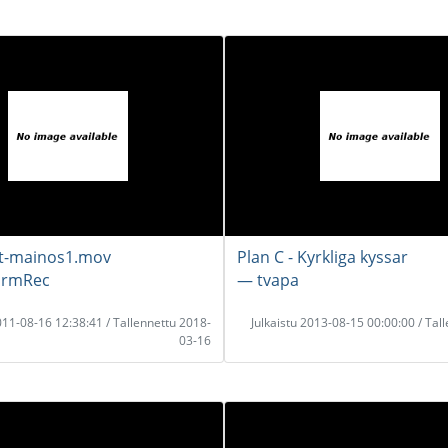
st-mainos1.mov
Plan C - Kyrkliga kyssar
armRec
― tvapa
2011-08-16 12:38:41 / Tallennettu 2018-
Julkaistu 2013-08-15 00:00:00 / Tal
03-16