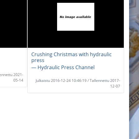
Crushing Christmas with hydraulic
press
― Hydraulic Press Channel
lennettu 2021-
05-14
Julkaistu 2016-12-24 10:46:19 / Tallennettu 2017-
12-07