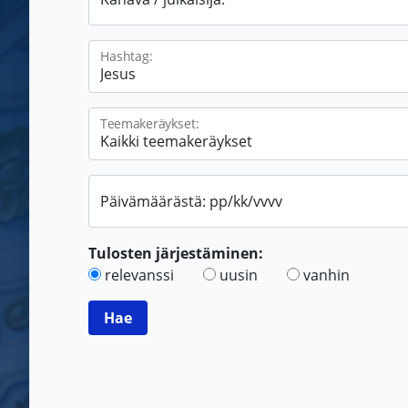
Hashtag:
Teemakeräykset:
Päivämäärästä: pp/kk/vvvv
Tulosten järjestäminen:
relevanssi
uusin
vanhin