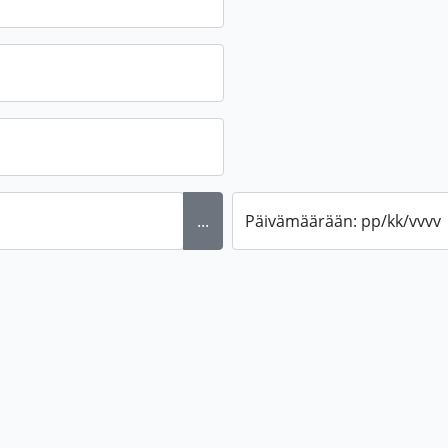
...
Päivämäärään: pp/kk/vvvv