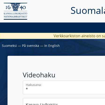
Suomala
Verkkoarkiston aineisto on s
Suomeksi
―
På svenska
―
In English
Videohaku
Hakusana:
Kanava / julkaisija: