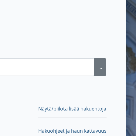
...
Näytä/piilota lisää hakuehtoja
Hakuohjeet ja haun kattavuus