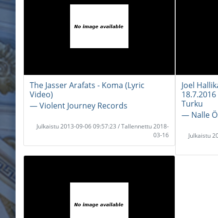
The Jasser Arafats - Koma (Lyric
Joel Halli
Video)
18.7.2016
Turku
― Violent Journey Records
― Nalle 
Julkaistu 2013-09-06 09:57:23 / Tallennettu 2018-
03-16
Julkaistu 