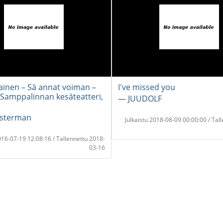
kainen – Sä annat voiman –
I've missed you
 Samppalinnan kesäteatteri,
― JUUDOLF
Österman
Julkaistu 2018-08-09 00:00:00 / Tal
2016-07-19 12:08:16 / Tallennettu 2018-
03-16