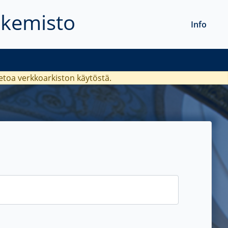
akemisto
Info
ietoa verkkoarkiston käytöstä.