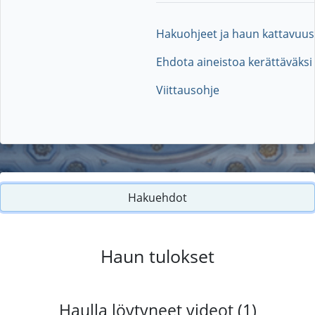
Hakuohjeet ja haun kattavuus
Ehdota aineistoa kerättäväksi
Viittausohje
Hakuehdot
Haun tulokset
Haulla löytyneet videot (1)