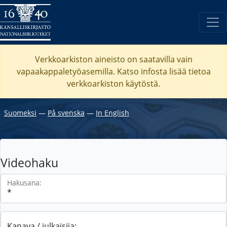
Verkkoarkiston aineisto on saatavilla vain
vapaakappaletyöasemilla. Katso
infosta
lisää tietoa
verkkoarkiston käytöstä.
Suomeksi
―
På svenska
―
In English
Videohaku
Hakusana:
Kanava / julkaisija: