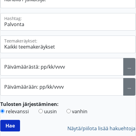
Hashtag:
Teemakeräykset:
Päivämäärästä: pp/kk/vvvv
...
Päivämäärään: pp/kk/vvvv
...
Tulosten järjestäminen:
relevanssi
uusin
vanhin
Näytä/piilota lisää hakuehtoja