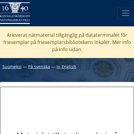
Arkiverat nätmaterial tillgänglig på dataterminaler för
friexemplar på friexemplarsbibliotekens lokaler. Mer info
på info sidan.
Suomeksi
―
På svenska
―
In English