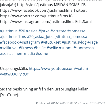
jaksoja! :) http://yle.fi/justimus MEIDÄN SOME: FB:
https://www.facebook.com/justimusfilms Twitter:
https://www.twitter.com/justimusfilms IG:
https://www.instagram.com/justimusfilms Edit:Sami
#justimus
#20
#asiaa
#jotka
#vituttaa
#somessa
#justimusfilms
#20_asiaa_jotka_vituttaa_somessa
#facebook
#instagram
#vitutukset
#justimusvlog
#rage
#salikuvat
#fitness
#belfie
#selfie
#suomi
#suomessa
#sosiaalinen_media
#some
Ursprungskälla:
https://www.youtube.com/watch?
v=8twUX6PyRQY
Sidans beskrivning är från den ursprungliga källan
(YouTube).
Publicerad 2014-12-05 13:02:51 / Sparad 2017-12-07