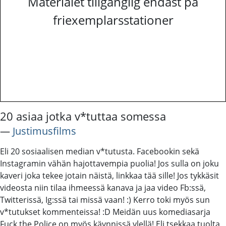
Materialet tillgänglig endast på
friexemplarsstationer
20 asiaa jotka v*tuttaa somessa
―
Justimusfilms
Eli 20 sosiaalisen median v*tutusta. Facebookin sekä
Instagramin vähän hajottavempia puolia! Jos sulla on joku
kaveri joka tekee jotain näistä, linkkaa tää sille! Jos tykkäsit
videosta niin tilaa ihmeessä kanava ja jaa video Fb:ssä,
Twitterissä, Ig:ssä tai missä vaan! :) Kerro toki myös sun
v*tutukset kommenteissa! :D Meidän uus komediasarja
Fuck the Police on myös käynnissä ylellä! Eli tsekkaa tuolta