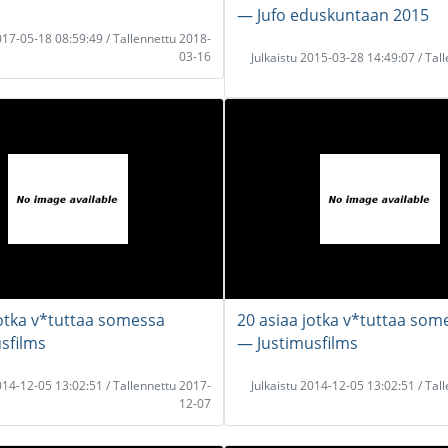
― Jufo eduskuntaan 2015
2017-05-18 08:59:49 / Tallennettu 2018-
03-16
Julkaistu 2015-03-28 14:49:07 / Tal
jotka v*tuttaa somessa
20 asiaa jotka v*tuttaa som
sfilms
― Justimusfilms
2014-12-05 13:02:51 / Tallennettu 2017-
Julkaistu 2014-12-05 13:02:51 / Tal
12-07