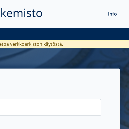
akemisto
Info
ietoa verkkoarkiston käytöstä.