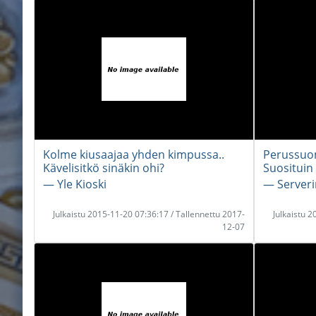
Kolme kiusaajaa yhden kimpussa..
Perussuom
Kävelisitkö sinäkin ohi?
Suosituin
― Yle Kioski
― Serveri
Julkaistu 2015-11-20 07:36:17 / Tallennettu 2017-
Julkaistu 
12-07