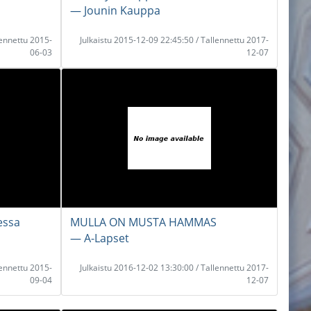
― Jounin Kauppa
lennettu 2015-
Julkaistu 2015-12-09 22:45:50 / Tallennettu 2017-
06-03
12-07
essa
MULLA ON MUSTA HAMMAS
― A-Lapset
lennettu 2015-
Julkaistu 2016-12-02 13:30:00 / Tallennettu 2017-
09-04
12-07