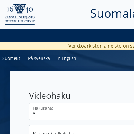
Suomala
Verkkoarkiston aineisto on s
Suomeksi
―
På svenska
―
In English
Videohaku
Hakusana:
Kanava / julkaisija: