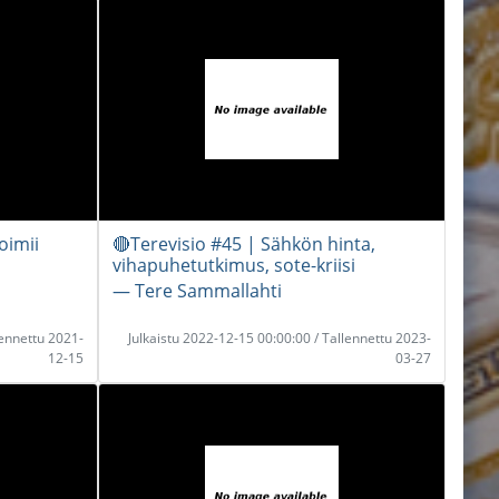
oimii
🔴Terevisio #45 | Sähkön hinta,
vihapuhetutkimus, sote-kriisi
― Tere Sammallahti
lennettu 2021-
Julkaistu 2022-12-15 00:00:00 / Tallennettu 2023-
12-15
03-27