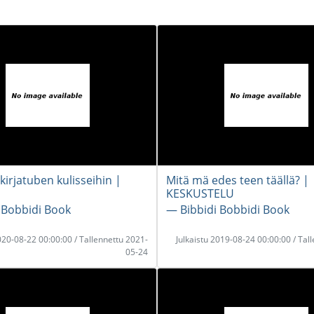
kirjatuben kulisseihin |
Mitä mä edes teen täällä? |
KESKUSTELU
 Bobbidi Book
― Bibbidi Bobbidi Book
2020-08-22 00:00:00 / Tallennettu 2021-
Julkaistu 2019-08-24 00:00:00 / Tal
05-24