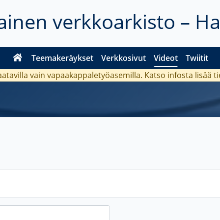
inen verkkoarkisto – H
Teemakeräykset
Verkkosivut
Videot
Twiitit
aatavilla vain vapaakappaletyöasemilla. Katso
infosta
lisää t