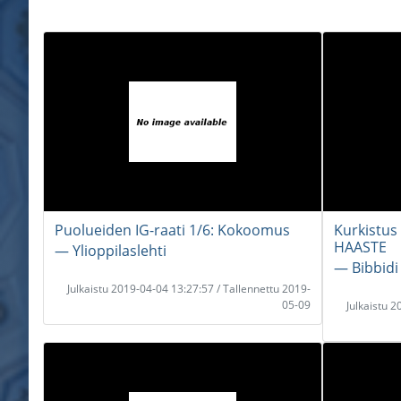
Puolueiden IG-raati 1/6: Kokoomus
Kurkistus 
HAASTE
― Ylioppilaslehti
― Bibbidi
Julkaistu 2019-04-04 13:27:57 / Tallennettu 2019-
05-09
Julkaistu 