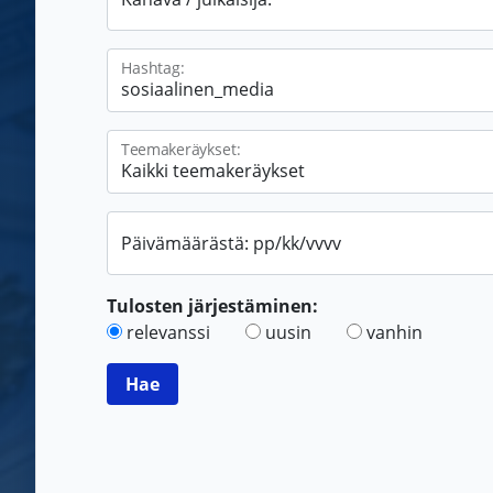
Hashtag:
Teemakeräykset:
Päivämäärästä: pp/kk/vvvv
Tulosten järjestäminen:
relevanssi
uusin
vanhin