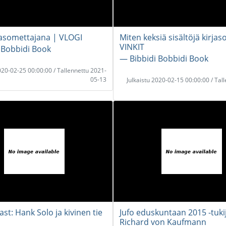
rjasomettajana | VLOGI
Miten keksiä sisältöjä kirja
VINKIT
 Bobbidi Book
― Bibbidi Bobbidi Book
2020-02-25 00:00:00 / Tallennettu 2021-
05-13
Julkaistu 2020-02-15 00:00:00 / Tal
st: Hank Solo ja kivinen tie
Jufo eduskuntaan 2015 -tukij
Richard von Kaufmann