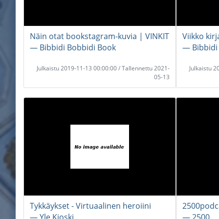
Näin otat bookstagram-kuvia | VINKIT
Viikko ki
― Bibbidi Bobbidi Book
― Bibbidi
Julkaistu 2019-11-13 00:00:00 / Tallennettu 2021-
Julkaistu 
05-13
Tykkäykset - Virtuaalinen heroiini
2500podca
― Yle Kioski
― 2500