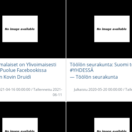
alaiset on Ylivoimaisesti
Töölön seurakunta: Suomi t
 Puolue Facebookissa
#YHDESSÄ
n Kovin Druidi
― Töölön seurakunta
2021-04-16 00:00:00 / Tallennettu 2021-
Julkaistu 2020-05-20 00:00:00 / Tal
06-11