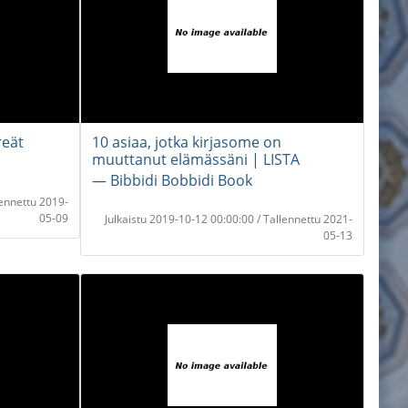
reät
10 asiaa, jotka kirjasome on
muuttanut elämässäni | LISTA
― Bibbidi Bobbidi Book
lennettu 2019-
05-09
Julkaistu 2019-10-12 00:00:00 / Tallennettu 2021-
05-13