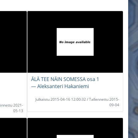
ÄLÄ TEE NÄIN SOMESSA osa 1
― Aleksanteri Hakaniemi
Julkaistu 2015-04-16 12:00:32 / Tallennettu 2015-
09-04
lennettu 2021-
05-13