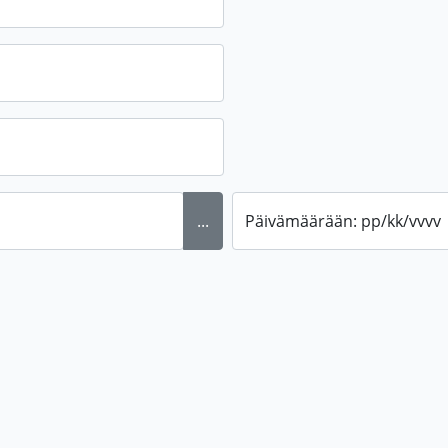
...
Päivämäärään: pp/kk/vvvv