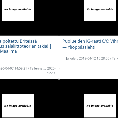
 poltettu Briteissä
Puolueiden IG-raati 6/6: Vih
s salaliittoteorian takia! |
― Ylioppilaslehti
 Maailma
Julkaistu 2019-04-12 15:28:05 / Tal
2020-04-07 14:59:21 / Tallennettu 2020-
12-11