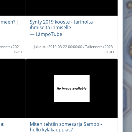
someen? |
Synty 2019 kooste - tarinoita
ihmiseltä ihmiselle
― LämpöTube
lennettu 2021-
Julkaistu 2019-03-22 00:00:00 / Tallennettu 2023-
05-13
01-03
a:
Miten tehtiin somesarja Sampo -
hullu kyläkauppias?