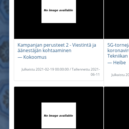
Kampanjan perusteet 2 - Viestintä ja
5G-torneja
äänestäjän kohtaaminen
koronaviru
Tekniikan
― Kokoomus
― Heibe
Julkaistu 2021-02-19 00:00:00 / Tallennettu 2021-
06-11
Julkaistu 