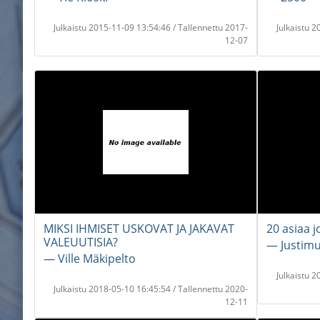
Julkaistu 2015-11-09 13:54:46 / Tallennettu 2017-
Julkaistu 
12-07
MIKSI IHMISET USKOVAT JA JAKAVAT
20 asiaa 
VALEUUTISIA?
― Justimu
― Ville Mäkipelto
Julkaistu 
Julkaistu 2018-05-10 16:45:54 / Tallennettu 2020-
12-11