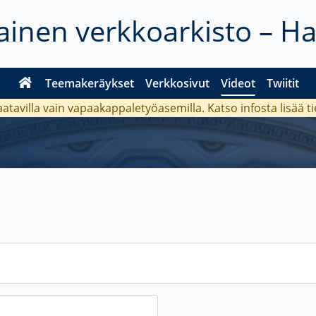
inen verkkoarkisto – H
Teemakeräykset
Verkkosivut
Videot
Twiitit
aatavilla vain vapaakappaletyöasemilla. Katso
infosta
lisää t