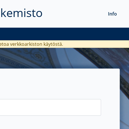
akemisto
Info
ietoa verkkoarkiston käytöstä.