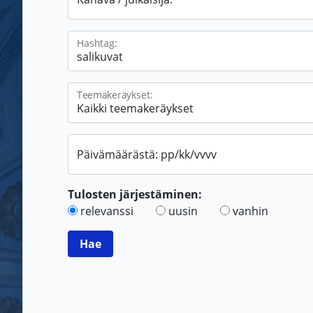
Hashtag:
Teemakeräykset:
Päivämäärästä: pp/kk/vvvv
Tulosten järjestäminen:
relevanssi
uusin
vanhin