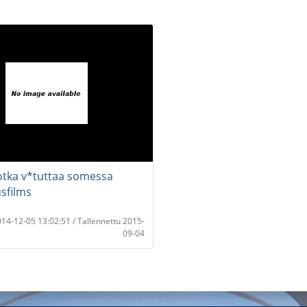
jotka v*tuttaa somessa
sfilms
2014-12-05 13:02:51 / Tallennettu 2015-
09-04