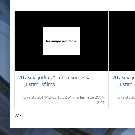
20 asiaa jotka v*tuttaa somessa
20 asiaa 
― Justimusfilms
― Justimu
Julkaistu 2014-12-05 13:02:51 / Tallennettu 2017-
Julkaistu 
12-07
2/2