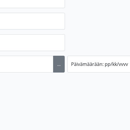
...
Päivämäärään: pp/kk/vvvv