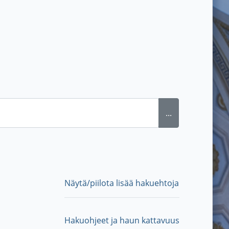
...
Näytä/piilota lisää hakuehtoja
Hakuohjeet ja haun kattavuus