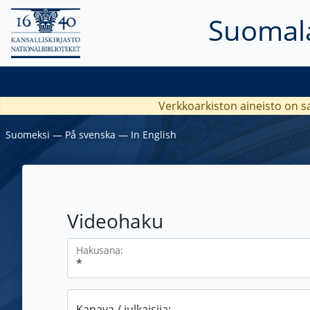
Suomala
Verkkoarkiston aineisto on s
Suomeksi
―
På svenska
―
In English
Videohaku
Hakusana:
Kanava / julkaisija: