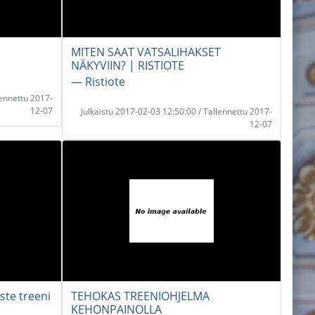
MITEN SAAT VATSALIHAKSET
NÄKYVIIN? | RISTIOTE
― Ristiote
lennettu 2017-
12-07
Julkaistu 2017-02-03 12:50:00 / Tallennettu 2017-
12-07
ste treeni
TEHOKAS TREENIOHJELMA
KEHONPAINOLLA