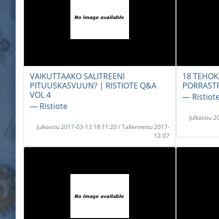
VAIKUTTAAKO SALITREENI
18 TEHOK
PITUUSKASVUUN? | RISTIOTE Q&A
PORRASTR
VOL 4
― Ristiot
― Ristiote
Julkaistu 
Julkaistu 2017-03-13 18:11:20 / Tallennettu 2017-
12-07