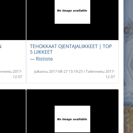
N
TEHOKKAAT OJENTAJALIIKKEET | TOP
5 LIIKKEET
― Ristiote
lennettu 2017-
Julkaistu 2017-08-27 15:19:25 / Tallennettu 2017-
12-07
12-07