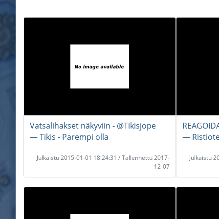
Vatsalihakset näkyviin - @Tikisjope
REAGOIDA
― Tikis - Parempi olla
― Ristiot
Julkaistu 2015-01-01 18:24:31 / Tallennettu 2017-
Julkaistu 
12-07