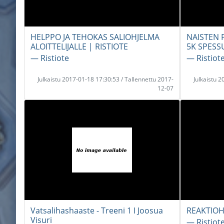
HELPPO JA TEHOKAS SALIOHJELMA
NAISTEN P
ALOITTELIJALLE | RISTIOTE
5K SPESS
― Ristiote
― Ristiot
Julkaistu 2017-01-18 17:30:53 / Tallennettu 2017-
Julkaistu 
12-07
Vatsalihashaaste - Treeni 1 I Joosua
REAKTIOH
Visuri
― Ristiot