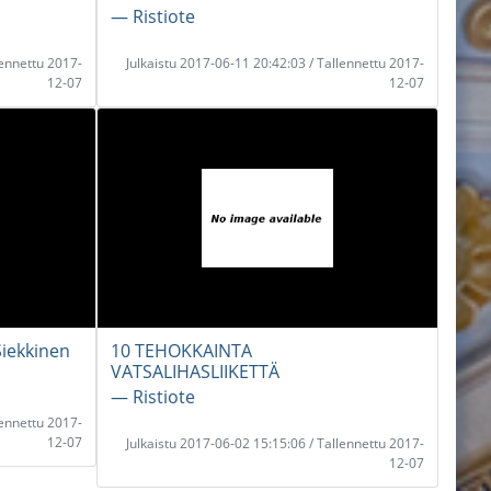
― Ristiote
lennettu 2017-
Julkaistu 2017-06-11 20:42:03 / Tallennettu 2017-
12-07
12-07
 Siekkinen
10 TEHOKKAINTA
VATSALIHASLIIKETTÄ
― Ristiote
lennettu 2017-
12-07
Julkaistu 2017-06-02 15:15:06 / Tallennettu 2017-
12-07