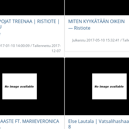
OJAT TREENAA | RISTIOTE |
MITEN KYYKÄTÄÄN OIKEIN
U
― Ristiote
e
Julkaistu 2017-05-10 15:32:41 / Tal
2017-01-10 14:00:09 / Tallennettu 2017-
12-07
AASTE FT. MARIIEVERONICA
Else Lautala | Vatsalihashaa
8
e