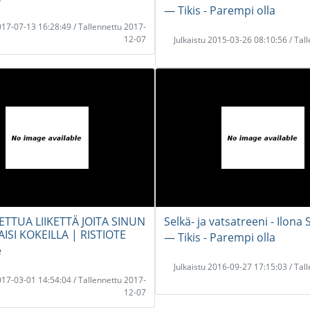
― Tikis - Parempi olla
2017-07-13 16:28:49 / Tallennettu 2017-
12-07
Julkaistu 2015-03-26 08:10:56 / Tal
TTUA LIIKETTÄ JOITA SINUN
Selkä- ja vatsatreeni - Ilona
SI KOKEILLA | RISTIOTE
― Tikis - Parempi olla
e
Julkaistu 2016-09-27 17:15:03 / Tal
2017-03-01 14:54:04 / Tallennettu 2017-
12-07