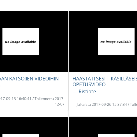
AN KATSOJIEN VIDEOIHIN
HAASTA ITSESI | KÄSILLÄS
OPETUSVIDEO
e
― Ristiote
2017-09-13 16:40:41 / Tallennettu 2017-
12-07
Julkaistu 2017-09-26 15:37:34 / Tal