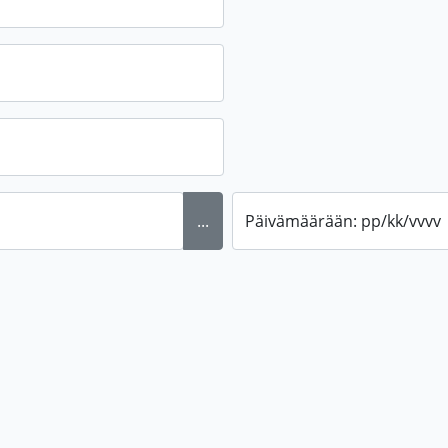
...
Päivämäärään: pp/kk/vvvv