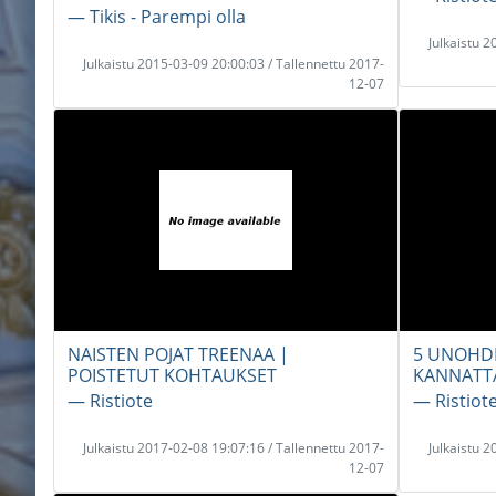
― Tikis - Parempi olla
Julkaistu 
Julkaistu 2015-03-09 20:00:03 / Tallennettu 2017-
12-07
NAISTEN POJAT TREENAA |
5 UNOHDE
POISTETUT KOHTAUKSET
KANNATTAI
― Ristiote
― Ristiot
Julkaistu 2017-02-08 19:07:16 / Tallennettu 2017-
Julkaistu 
12-07