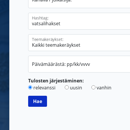
Hashtag:
Teemakeräykset:
Päivämäärästä: pp/kk/vvvv
Tulosten järjestäminen:
relevanssi
uusin
vanhin