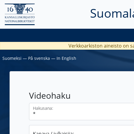
Suomala
Verkkoarkiston aineisto on s
Suomeksi
―
På svenska
―
In English
Videohaku
Hakusana:
Kanava / julkaisija: