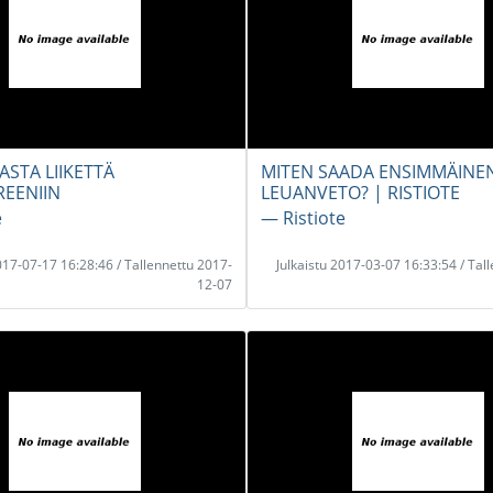
ASTA LIIKETTÄ
MITEN SAADA ENSIMMÄINE
EENIIN
LEUANVETO? | RISTIOTE
e
― Ristiote
2017-07-17 16:28:46 / Tallennettu 2017-
Julkaistu 2017-03-07 16:33:54 / Tal
12-07