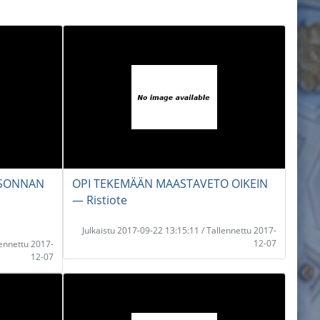
EISONNAN
OPI TEKEMÄÄN MAASTAVETO OIKEIN
― Ristiote
Julkaistu 2017-09-22 13:15:11 / Tallennettu 2017-
12-07
lennettu 2017-
12-07