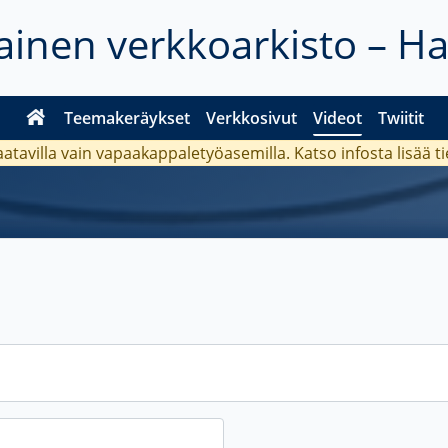
inen verkkoarkisto – H
Teemakeräykset
Verkkosivut
Videot
Twiitit
aatavilla vain vapaakappaletyöasemilla. Katso
infosta
lisää t