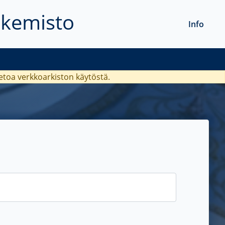
akemisto
Info
ietoa verkkoarkiston käytöstä.