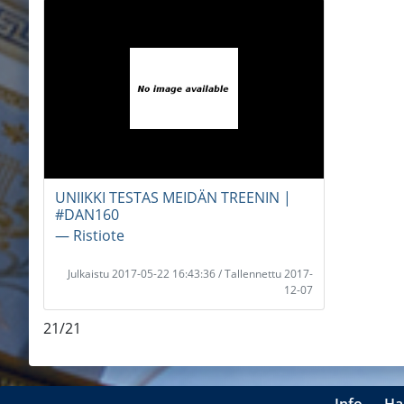
UNIIKKI TESTAS MEIDÄN TREENIN |
#DAN160
― Ristiote
Julkaistu 2017-05-22 16:43:36 / Tallennettu 2017-
12-07
21/21