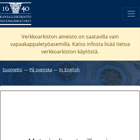
Verkkoarkiston aineisto on saatavilla vain
vapaakappaletyöasemilla. Katso
infosta
lisää tietoa
verkkoarkiston käytöstä.
Suomeksi
―
På svenska
―
In English