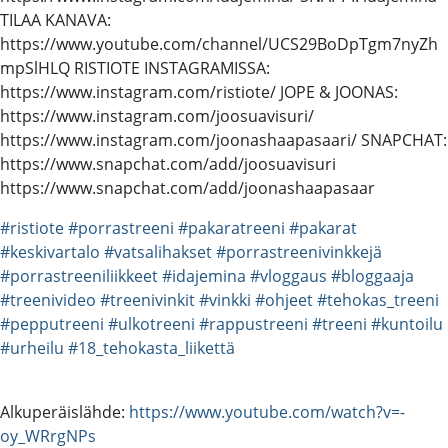
TILAA KANAVA:
https://www.youtube.com/channel/UCS29BoDpTgm7nyZh
mpSlHLQ RISTIOTE INSTAGRAMISSA:
https://www.instagram.com/ristiote/ JOPE & JOONAS:
https://www.instagram.com/joosuavisuri/
https://www.instagram.com/joonashaapasaari/ SNAPCHAT:
https://www.snapchat.com/add/joosuavisuri
https://www.snapchat.com/add/joonashaapasaar
#ristiote
#porrastreeni
#pakaratreeni
#pakarat
#keskivartalo
#vatsalihakset
#porrastreenivinkkejä
#porrastreeniliikkeet
#idajemina
#vloggaus
#bloggaaja
#treenivideo
#treenivinkit
#vinkki
#ohjeet
#tehokas_treeni
#pepputreeni
#ulkotreeni
#rappustreeni
#treeni
#kuntoilu
#urheilu
#18_tehokasta_liikettä
Alkuperäislähde:
https://www.youtube.com/watch?v=-
oy_WRrgNPs