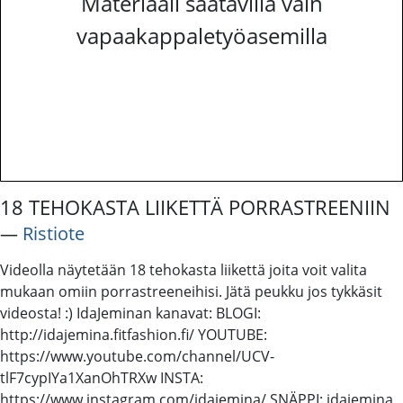
Materiaali saatavilla vain
vapaakappaletyöasemilla
18 TEHOKASTA LIIKETTÄ PORRASTREENIIN
―
Ristiote
Videolla näytetään 18 tehokasta liikettä joita voit valita
mukaan omiin porrastreeneihisi. Jätä peukku jos tykkäsit
videosta! :) IdaJeminan kanavat: BLOGI:
http://idajemina.fitfashion.fi/ YOUTUBE:
https://www.youtube.com/channel/UCV-
tlF7cypIYa1XanOhTRXw INSTA:
https://www.instagram.com/idajemina/ SNÄPPI: idajemina