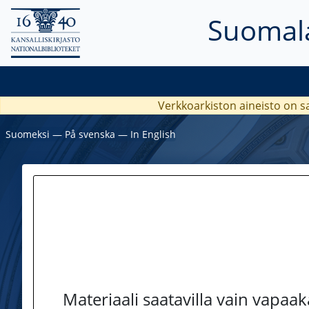
Suomala
Verkkoarkiston aineisto on s
Suomeksi
―
På svenska
―
In English
Materiaali saatavilla vain vapaa