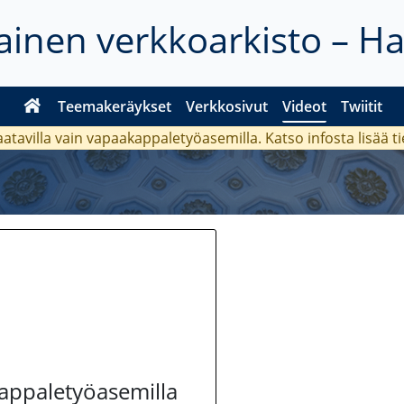
inen verkkoarkisto – H
Teemakeräykset
Verkkosivut
Videot
Twiitit
aatavilla vain vapaakappaletyöasemilla. Katso
infosta
lisää t
kappaletyöasemilla