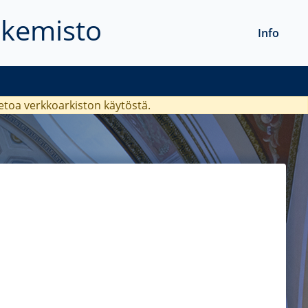
akemisto
Info
ietoa verkkoarkiston käytöstä.