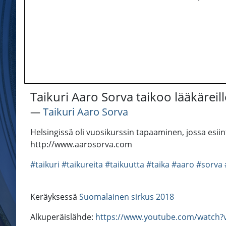
Taikuri Aaro Sorva taikoo lääkäreill
―
Taikuri Aaro Sorva
Helsingissä oli vuosikurssin tapaaminen, jossa esiint
http://www.aarosorva.com
#taikuri
#taikureita
#taikuutta
#taika
#aaro
#sorva
Keräyksessä
Suomalainen sirkus 2018
Alkuperäislähde:
https://www.youtube.com/watch?