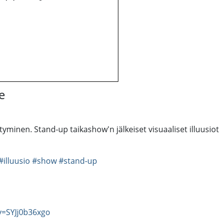
e
yminen. Stand-up taikashow'n jälkeiset visuaaliset illuusiot 
#illuusio
#show
#stand-up
v=SYJj0b36xgo