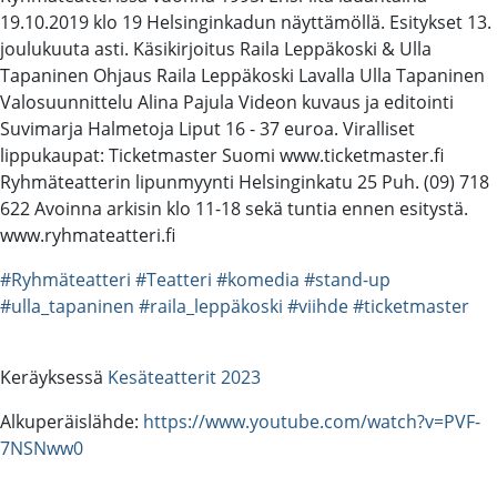
19.10.2019 klo 19 Helsinginkadun näyttämöllä. Esitykset 13.
joulukuuta asti. Käsikirjoitus Raila Leppäkoski & Ulla
Tapaninen Ohjaus Raila Leppäkoski Lavalla Ulla Tapaninen
Valosuunnittelu Alina Pajula Videon kuvaus ja editointi
Suvimarja Halmetoja Liput 16 - 37 euroa. Viralliset
lippukaupat: Ticketmaster Suomi www.ticketmaster.fi
Ryhmäteatterin lipunmyynti Helsinginkatu 25 Puh. (09) 718
622 Avoinna arkisin klo 11-18 sekä tuntia ennen esitystä.
www.ryhmateatteri.fi
#Ryhmäteatteri
#Teatteri
#komedia
#stand-up
#ulla_tapaninen
#raila_leppäkoski
#viihde
#ticketmaster
Keräyksessä
Kesäteatterit 2023
Alkuperäislähde:
https://www.youtube.com/watch?v=PVF-
7NSNww0