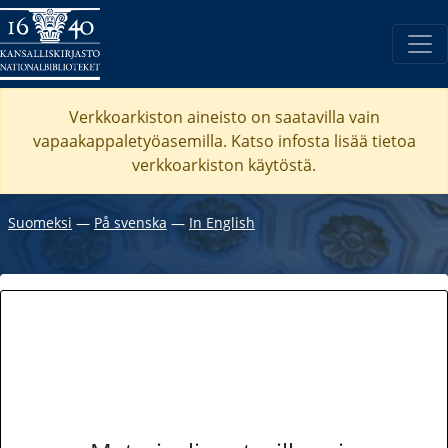
Verkkoarkiston aineisto on saatavilla vain
vapaakappaletyöasemilla. Katso
infosta
lisää tietoa
verkkoarkiston käytöstä.
Suomeksi
―
På svenska
―
In English