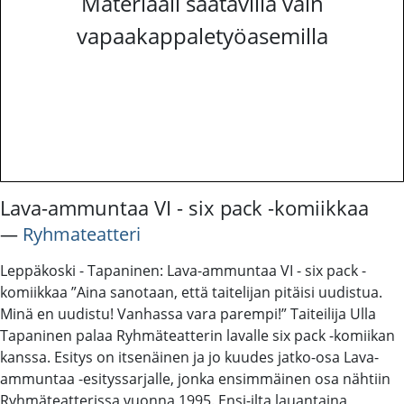
Materiaali saatavilla vain
vapaakappaletyöasemilla
Lava-ammuntaa VI - six pack -komiikkaa
―
Ryhmateatteri
Leppäkoski - Tapaninen: Lava-ammuntaa VI - six pack -
komiikkaa ”Aina sanotaan, että taitelijan pitäisi uudistua.
Minä en uudistu! Vanhassa vara parempi!” Taiteilija Ulla
Tapaninen palaa Ryhmäteatterin lavalle six pack -komiikan
kanssa. Esitys on itsenäinen ja jo kuudes jatko-osa Lava-
ammuntaa -esityssarjalle, jonka ensimmäinen osa nähtiin
Ryhmäteatterissa vuonna 1995. Ensi-ilta lauantaina