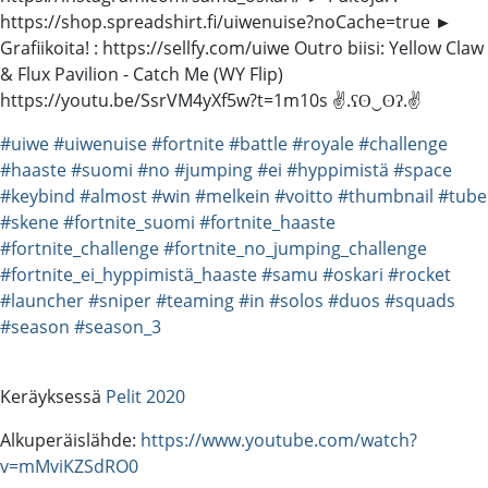
https://shop.spreadshirt.fi/uiwenuise?noCache=true ►
Grafiikoita! : https://sellfy.com/uiwe Outro biisi: Yellow Claw
& Flux Pavilion - Catch Me (WY Flip)
https://youtu.be/SsrVM4yXf5w?t=1m10s ✌.ʕʘ‿ʘʔ.✌
#uiwe
#uiwenuise
#fortnite
#battle
#royale
#challenge
#haaste
#suomi
#no
#jumping
#ei
#hyppimistä
#space
#keybind
#almost
#win
#melkein
#voitto
#thumbnail
#tube
#skene
#fortnite_suomi
#fortnite_haaste
#fortnite_challenge
#fortnite_no_jumping_challenge
#fortnite_ei_hyppimistä_haaste
#samu
#oskari
#rocket
#launcher
#sniper
#teaming
#in
#solos
#duos
#squads
#season
#season_3
Keräyksessä
Pelit 2020
Alkuperäislähde:
https://www.youtube.com/watch?
v=mMviKZSdRO0