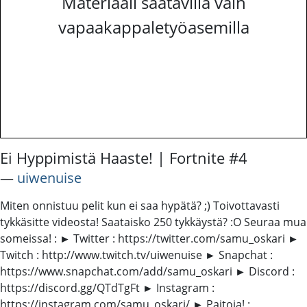
Materiaali saatavilla vain
vapaakappaletyöasemilla
Ei Hyppimistä Haaste! | Fortnite #4
―
uiwenuise
Miten onnistuu pelit kun ei saa hypätä? ;) Toivottavasti
tykkäsitte videosta! Saataisko 250 tykkäystä? :O Seuraa mua
someissa! : ► Twitter : https://twitter.com/samu_oskari ►
Twitch : http://www.twitch.tv/uiwenuise ► Snapchat :
https://www.snapchat.com/add/samu_oskari ► Discord :
https://discord.gg/QTdTgFt ► Instagram :
https://instagram.com/samu_oskari/ ► Paitoja! :