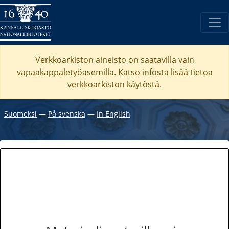
Verkkoarkiston aineisto on saatavilla vain
vapaakappaletyöasemilla. Katso
infosta
lisää tietoa
verkkoarkiston käytöstä.
Suomeksi
―
På svenska
―
In English