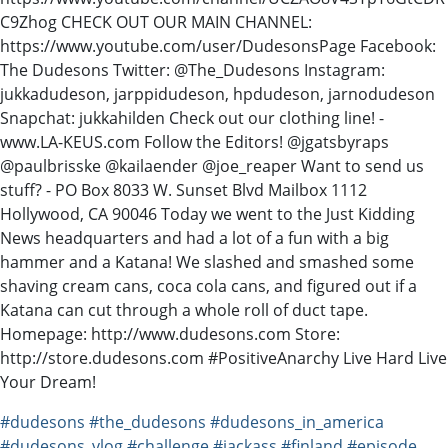
C9Zhog CHECK OUT OUR MAIN CHANNEL:
https://www.youtube.com/user/DudesonsPage Facebook:
The Dudesons Twitter: @The_Dudesons Instagram:
jukkadudeson, jarppidudeson, hpdudeson, jarnodudeson
Snapchat: jukkahilden Check out our clothing line! -
www.LA-KEUS.com Follow the Editors! @jgatsbyraps
@paulbrisske @kailaender @joe_reaper Want to send us
stuff? - PO Box 8033 W. Sunset Blvd Mailbox 1112
Hollywood, CA 90046 Today we went to the Just Kidding
News headquarters and had a lot of a fun with a big
hammer and a Katana! We slashed and smashed some
shaving cream cans, coca cola cans, and figured out if a
Katana can cut through a whole roll of duct tape.
Homepage: http://www.dudesons.com Store:
http://store.dudesons.com #PositiveAnarchy Live Hard Live
Your Dream!
#dudesons
#the_dudesons
#dudesons_in_america
#dudesons_vlog
#challenge
#jackass
#finland
#episode