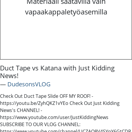
Materiaali saatavilla vain
vapaakappaletyöasemilla
Duct Tape vs Katana with Just Kidding
News!
―
DudesonsVLOG
Check Out Duct Tape Slide OFF MY ROOF! -
https://youtu.be/ZyhQKZ1vYEo Check Out Just Kidding
News's CHANNEL! -
https://www.youtube.com/user/JustKiddingNews
SUBSCRIBE TO OUR VLOG CHANNEL:
https://www.youtube.com/channel/UCZAO8V4SYpY6GtCDR