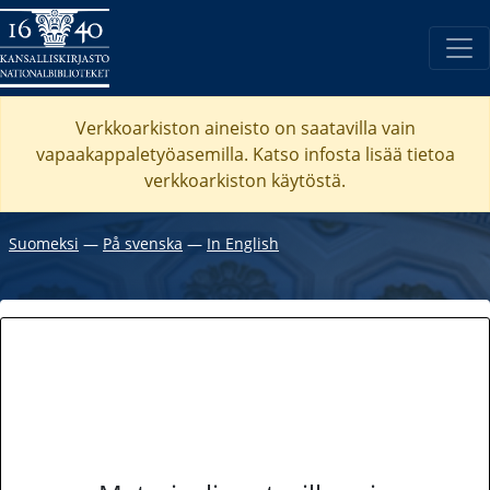
Verkkoarkiston aineisto on saatavilla vain
vapaakappaletyöasemilla. Katso
infosta
lisää tietoa
verkkoarkiston käytöstä.
Suomeksi
―
På svenska
―
In English