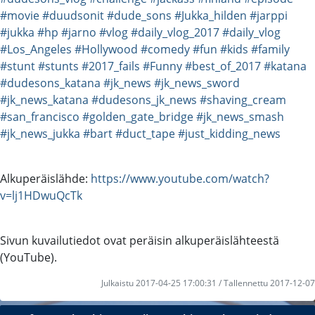
#movie
#duudsonit
#dude_sons
#Jukka_hilden
#jarppi
#jukka
#hp
#jarno
#vlog
#daily_vlog_2017
#daily_vlog
#Los_Angeles
#Hollywood
#comedy
#fun
#kids
#family
#stunt
#stunts
#2017_fails
#Funny
#best_of_2017
#katana
#dudesons_katana
#jk_news
#jk_news_sword
#jk_news_katana
#dudesons_jk_news
#shaving_cream
#san_francisco
#golden_gate_bridge
#jk_news_smash
#jk_news_jukka
#bart
#duct_tape
#just_kidding_news
Alkuperäislähde:
https://www.youtube.com/watch?
v=lj1HDwuQcTk
Sivun kuvailutiedot ovat peräisin alkuperäislähteestä
(YouTube).
Julkaistu 2017-04-25 17:00:31 / Tallennettu 2017-12-07