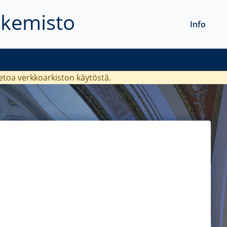
akemisto
Info
ietoa verkkoarkiston käytöstä.