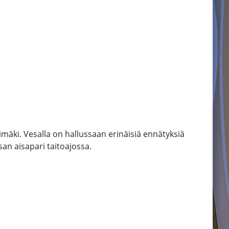
äki. Vesalla on hallussaan erinäisiä ennätyksiä
esan aisapari taitoajossa.