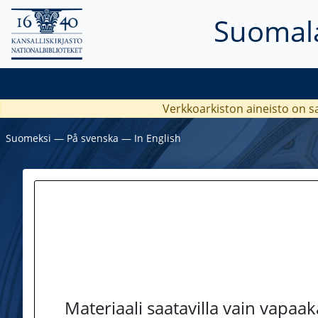
Suomala
Verkkoarkiston aineisto on s
Suomeksi
―
På svenska
―
In English
Materiaali saatavilla vain vapaa