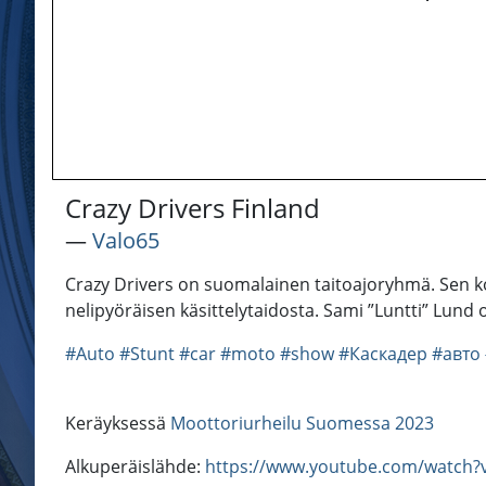
Crazy Drivers Finland
―
Valo65
Crazy Drivers on suomalainen taitoajoryhmä. Sen k
nelipyöräisen käsittelytaidosta. Sami ”Luntti” Lund on
#Auto
#Stunt
#car
#moto
#show
#Каскадер
#авто
Keräyksessä
Moottoriurheilu Suomessa 2023
Alkuperäislähde:
https://www.youtube.com/watch