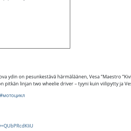
ova ydin on pesunkestävä härmäläänen, Vesa ”Maestro ”Kivim
 pitkän linjan two wheelie driver – tyyni kuin viilipytty ja V
#мотоцикл
?v=QUbPRcdKIiU