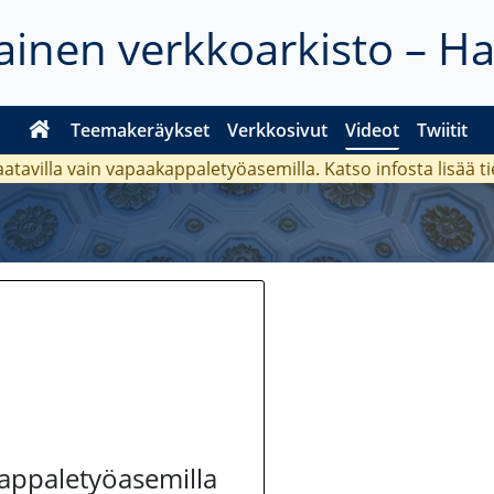
inen verkkoarkisto – H
Teemakeräykset
Verkkosivut
Videot
Twiitit
aatavilla vain vapaakappaletyöasemilla. Katso
infosta
lisää t
kappaletyöasemilla