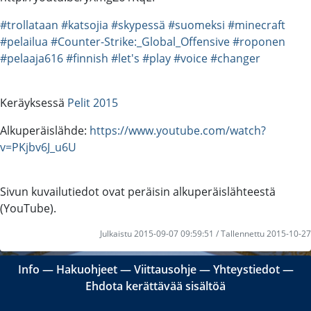
#trollataan
#katsojia
#skypessä
#suomeksi
#minecraft
#pelailua
#Counter-Strike:_Global_Offensive
#roponen
#pelaaja616
#finnish
#let's
#play
#voice
#changer
Keräyksessä
Pelit 2015
Alkuperäislähde:
https://www.youtube.com/watch?
v=PKjbv6J_u6U
Sivun kuvailutiedot ovat peräisin alkuperäislähteestä
(YouTube).
Julkaistu 2015-09-07 09:59:51 / Tallennettu 2015-10-27
Info
―
Hakuohjeet
―
Viittausohje
―
Yhteystiedot
―
Ehdota kerättävää sisältöä