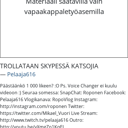
Materiaali saatavilla vain
vapaakappaletyöasemilla
TROLLATAAN SKYPESSÄ KATSOJIA
―
Pelaaja616
Päästäänkö 1 000 likeen? :O Ps. Voice Changer ei kuulu
videoon :) Seuraa somessa: SnapChat: Roponen Facebook:
Pelaaja616 Vlogikanava: RopoVlog Instagram:
http://instagram.com/roponen Twitter:
https://twitter.com/Mikael_Vuori Live Stream:
http://www.twitch.tv/pelaaja616 Outro:
http://youtu.be/yXmgZo1KqEI