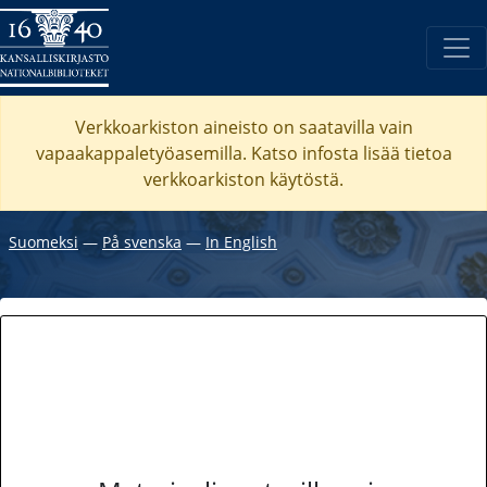
Verkkoarkiston aineisto on saatavilla vain
vapaakappaletyöasemilla. Katso
infosta
lisää tietoa
verkkoarkiston käytöstä.
Suomeksi
―
På svenska
―
In English