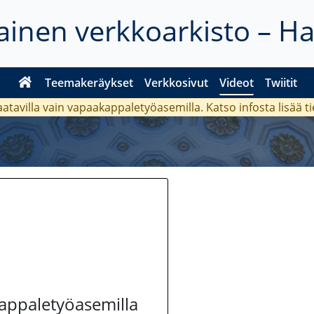
inen verkkoarkisto – H
Teemakeräykset
Verkkosivut
Videot
Twiitit
aatavilla vain vapaakappaletyöasemilla. Katso
infosta
lisää t
kappaletyöasemilla