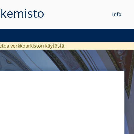
akemisto
Info
ietoa verkkoarkiston käytöstä.