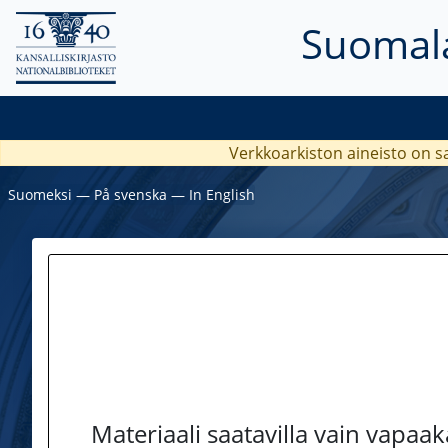
Suomala
Verkkoarkiston aineisto on s
Suomeksi
―
På svenska
―
In English
Materiaali saatavilla vain vapaa