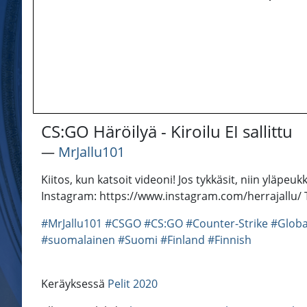
CS:GO Häröilyä - Kiroilu EI sallittu
―
MrJallu101
Kiitos, kun katsoit videoni! Jos tykkäsit, niin yläpe
Instagram: https://www.instagram.com/herrajallu/ Tw
#MrJallu101
#CSGO
#CS:GO
#Counter-Strike
#Globa
#suomalainen
#Suomi
#Finland
#Finnish
Keräyksessä
Pelit 2020