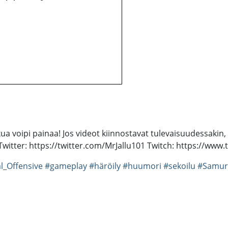
ukkua voipi painaa! Jos videot kiinnostavat tulevaisuudessaki
itter: https://twitter.com/MrJallu101 Twitch: https://www.t
l_Offensive
#gameplay
#häröily
#huumori
#sekoilu
#Samur