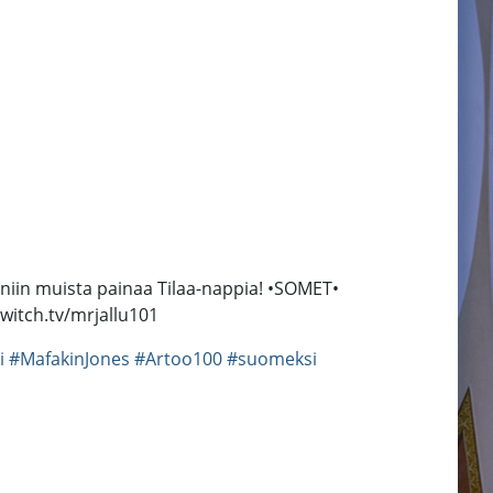
n, niin muista painaa Tilaa-nappia! •SOMET•
witch.tv/mrjallu101
i
#MafakinJones
#Artoo100
#suomeksi