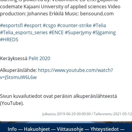
codemate Kajaani University of applied sciences Video
production: Johannes Erkkilä Music: bensound.com
#esportsfi
#esport
#csgo
#counter-strike
#Telia
#Telia_esports_series
#ENCE
#SuperJymy
#SJgaming
#HREDS
Keräyksessä
Pelit 2020
Alkuperäislähde:
https://www.youtube.com/watch?
v=JStomuW6L6w
Sivun kuvailutiedot ovat peräisin alkuperäislähteestä
(YouTube).
Julkaistu 2019-06-29 00:00:00 / Tallennettu 2021-05-12
Info
―
Hakuohjeet
―
Viittausohje
―
Yhteystiedot
―