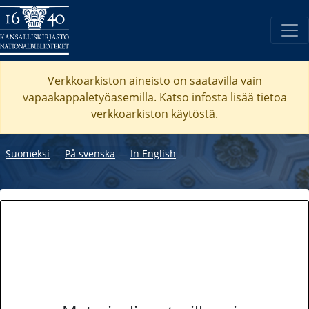
Verkkoarkiston aineisto on saatavilla vain
vapaakappaletyöasemilla. Katso
infosta
lisää tietoa
verkkoarkiston käytöstä.
Suomeksi
―
På svenska
―
In English