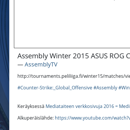
Assembly Winter 2015 ASUS ROG C
―
AssemblyTV
http://tournaments.peliliiga.fi/winter15/matches/v
#Counter-Strike:_Global_Offensive
#Assembly
#Win
Keräyksessä
Mediataiteen verkkosivuja 2016 = Medi
Alkuperäislähde:
https://www.youtube.com/watch?