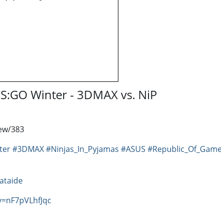
S:GO Winter - 3DMAX vs. NiP
iew/383
ter
#3DMAX
#Ninjas_In_Pyjamas
#ASUS
#Republic_Of_Game
ataide
v=nF7pVLhfJqc