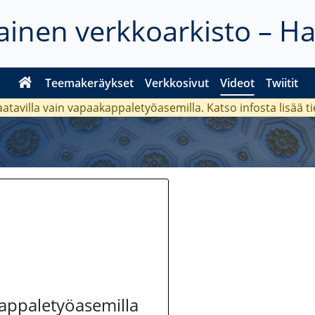
inen verkkoarkisto – H
Teemakeräykset
Verkkosivut
Videot
Twiitit
aatavilla vain vapaakappaletyöasemilla. Katso
infosta
lisää t
kappaletyöasemilla