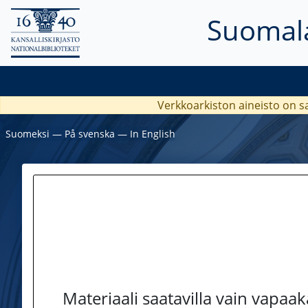
Suomala
Verkkoarkiston aineisto on s
Suomeksi
―
På svenska
―
In English
Materiaali saatavilla vain vapaa