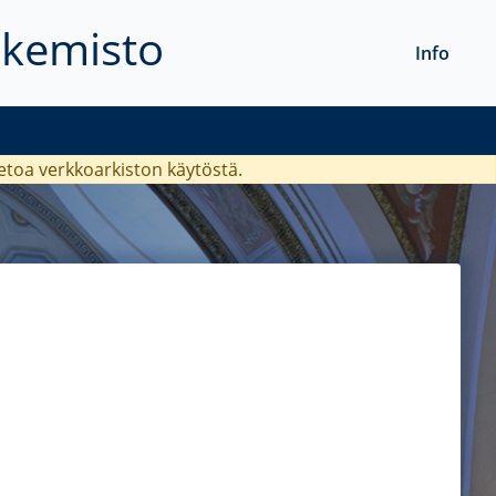
akemisto
Info
ietoa verkkoarkiston käytöstä.