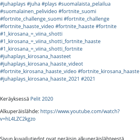
#juhaplays
#juha
#plays
#suomalaista_pelailua
#suomalainen_pelivideo
#fortnite_suomi
#fortnite_challenge_suomi
#fortnite_challenge
#fortnite_haaste_video
#fortnite_haaste
#fortnite
#1_kirosana_=_viina_shotti
#1_kirosana_=_viina_shotti_fortnite_haaste
#1_kirosana_=_viina_shotti_fortnite
#juhaplays_kirosana_haasteet
#juhaplays_kirosana_haaste_videot
#fortnite_kirosana_haaste_video
#fortnite_kirosana_haaste
#juhaplays_kirosana_haaste_2021
#2021
Keräyksessä
Pelit 2020
Alkuperäislähde:
https://www.youtube.com/watch?
v=hL4LZC2kgzo
Sivun kuvailutiedot ovat peräisin alkuperäislähteestä