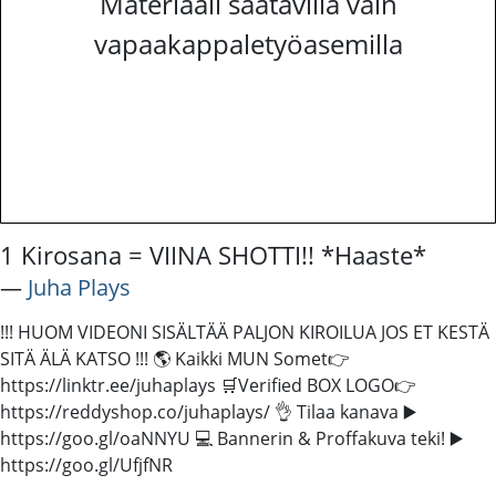
Materiaali saatavilla vain
vapaakappaletyöasemilla
1 Kirosana = VIINA SHOTTI!! *Haaste*
―
Juha Plays
!!! HUOM VIDEONI SISÄLTÄÄ PALJON KIROILUA JOS ET KESTÄ
SITÄ ÄLÄ KATSO !!! 🌎 Kaikki MUN Somet👉
https://linktr.ee/juhaplays 🛒Verified BOX LOGO👉
https://reddyshop.co/juhaplays/ 👌 Tilaa kanava ▶️
https://goo.gl/oaNNYU 💻 Bannerin & Proffakuva teki! ▶️
https://goo.gl/UfjfNR