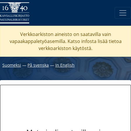
Verkkoarkiston aineisto on saatavilla vain
vapaakappaletyöasemilla. Katso
infosta
lisää tietoa
verkkoarkiston käytöstä.
Suomeksi
―
På svenska
―
In English