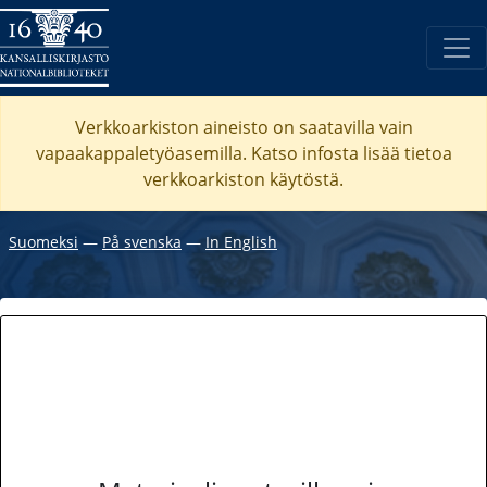
Verkkoarkiston aineisto on saatavilla vain
vapaakappaletyöasemilla. Katso
infosta
lisää tietoa
verkkoarkiston käytöstä.
Suomeksi
―
På svenska
―
In English