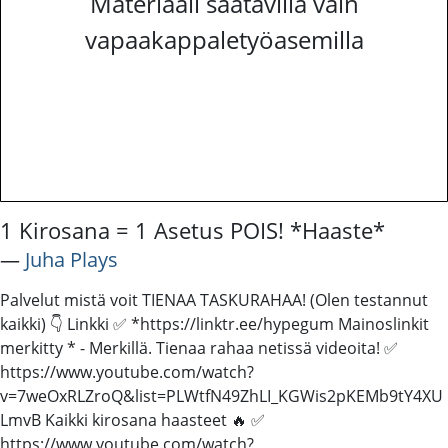
Materiaali saatavilla vain
vapaakappaletyöasemilla
1 Kirosana = 1 Asetus POIS! *Haaste*
―
Juha Plays
Palvelut mistä voit TIENAA TASKURAHAA! (Olen testannut
kaikki) 👇 Linkki ✅ *https://linktr.ee/hypegum Mainoslinkit
merkitty * - Merkillä. Tienaa rahaa netissä videoita! ✅
https://www.youtube.com/watch?
v=7weOxRLZroQ&list=PLWtfN49ZhLI_KGWis2pKEMb9tY4XU
LmvB Kaikki kirosana haasteet 🔥 ✅
https://www.youtube.com/watch?