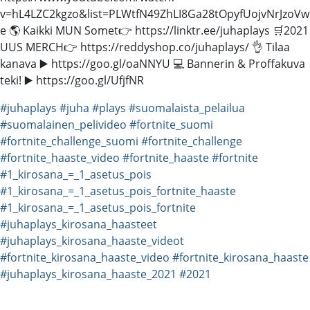
v=hL4LZC2kgzo&list=PLWtfN49ZhLI8Ga28tOpyfUojvNrJzoVw
e 🌎 Kaikki MUN Somet👉 https://linktr.ee/juhaplays 🛒2021
UUS MERCH👉 https://reddyshop.co/juhaplays/ 👌 Tilaa
kanava ▶️ https://goo.gl/oaNNYU 💻 Bannerin & Proffakuva
teki! ▶️ https://goo.gl/UfjfNR
#juhaplays
#juha
#plays
#suomalaista_pelailua
#suomalainen_pelivideo
#fortnite_suomi
#fortnite_challenge_suomi
#fortnite_challenge
#fortnite_haaste_video
#fortnite_haaste
#fortnite
#1_kirosana_=_1_asetus_pois
#1_kirosana_=_1_asetus_pois_fortnite_haaste
#1_kirosana_=_1_asetus_pois_fortnite
#juhaplays_kirosana_haasteet
#juhaplays_kirosana_haaste_videot
#fortnite_kirosana_haaste_video
#fortnite_kirosana_haaste
#juhaplays_kirosana_haaste_2021
#2021