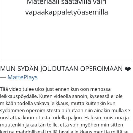
Materiaali saatavilla vain
vapaakappaletyöasemilla
MUN SYDÄN JOUDUTAAN OPEROIMAAN ❤️
―
MattePlays
Tää video tulee ulos just ennen kun oon menossa
leikkauspöydälle. Kuten videolla sanoin, kyseessä ei ole
mikään todella vakava leikkaus, mutta kuitenkin kun
sydämmen operoimistesta puhutaan niin ainakin mulla se
nostattaa kuumotusta todella paljon. Halusin muistona ja
muutenkin jakaa tän teille, että voin myöhemmin sitten
kertoa mahdollisesti millä tavalla leikkaus meni ja miltä se