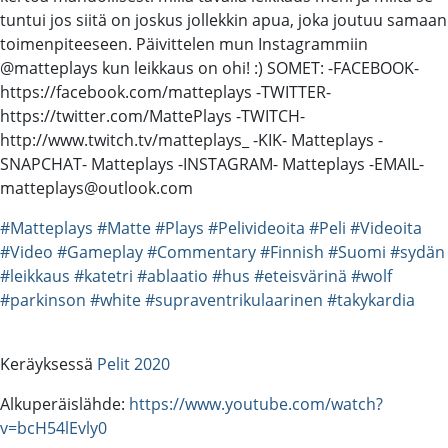
tuntui jos siitä on joskus jollekkin apua, joka joutuu samaan
toimenpiteeseen. Päivittelen mun Instagrammiin
@matteplays kun leikkaus on ohi! :) SOMET: -FACEBOOK-
https://facebook.com/matteplays -TWITTER-
https://twitter.com/MattePlays -TWITCH-
http://www.twitch.tv/matteplays_ -KIK- Matteplays -
SNAPCHAT- Matteplays -INSTAGRAM- Matteplays -EMAIL-
matteplays@outlook.com
#Matteplays
#Matte
#Plays
#Pelivideoita
#Peli
#Videoita
#Video
#Gameplay
#Commentary
#Finnish
#Suomi
#sydän
#leikkaus
#katetri
#ablaatio
#hus
#eteisvärinä
#wolf
#parkinson
#white
#supraventrikulaarinen
#takykardia
Keräyksessä
Pelit 2020
Alkuperäislähde:
https://www.youtube.com/watch?
v=bcH54lEvly0