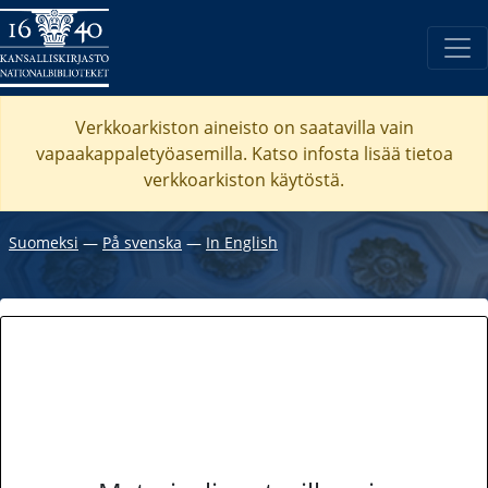
Verkkoarkiston aineisto on saatavilla vain
vapaakappaletyöasemilla. Katso
infosta
lisää tietoa
verkkoarkiston käytöstä.
Suomeksi
―
På svenska
―
In English