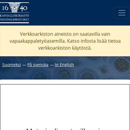
Verkkoarkiston aineisto on saatavilla vain
vapaakappaletyöasemilla. Katso
infosta
lisää tietoa
verkkoarkiston käytöstä.
Suomeksi
―
På svenska
―
In English