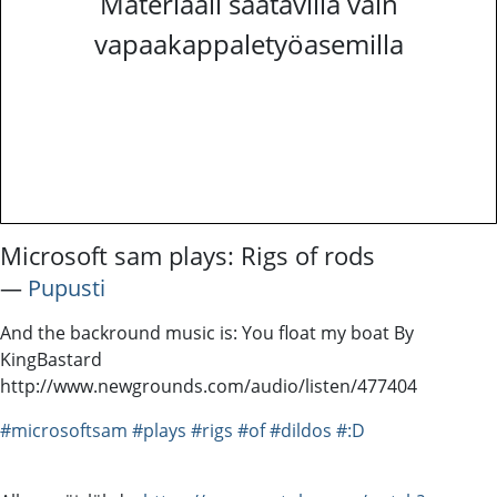
Materiaali saatavilla vain
vapaakappaletyöasemilla
Microsoft sam plays: Rigs of rods
―
Pupusti
And the backround music is: You float my boat By
KingBastard
http://www.newgrounds.com/audio/listen/477404
#microsoftsam
#plays
#rigs
#of
#dildos
#:D