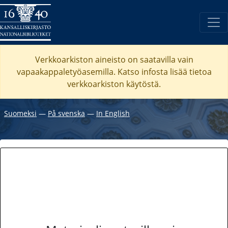
Verkkoarkiston aineisto on saatavilla vain
vapaakappaletyöasemilla. Katso
infosta
lisää tietoa
verkkoarkiston käytöstä.
Suomeksi
―
På svenska
―
In English