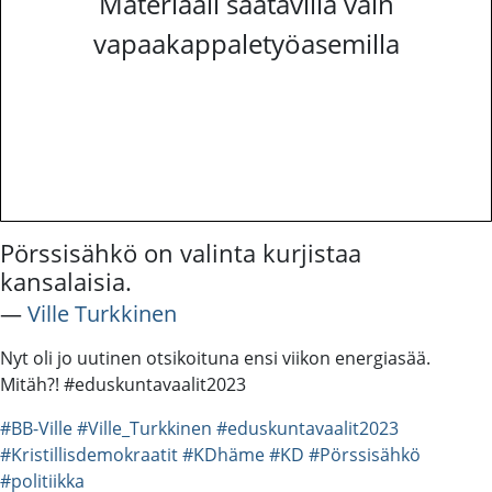
Materiaali saatavilla vain
vapaakappaletyöasemilla
Pörssisähkö on valinta kurjistaa
kansalaisia.
―
Ville Turkkinen
Nyt oli jo uutinen otsikoituna ensi viikon energiasää.
Mitäh?! #eduskuntavaalit2023
#BB-Ville
#Ville_Turkkinen
#eduskuntavaalit2023
#Kristillisdemokraatit
#KDhäme
#KD
#Pörssisähkö
#politiikka