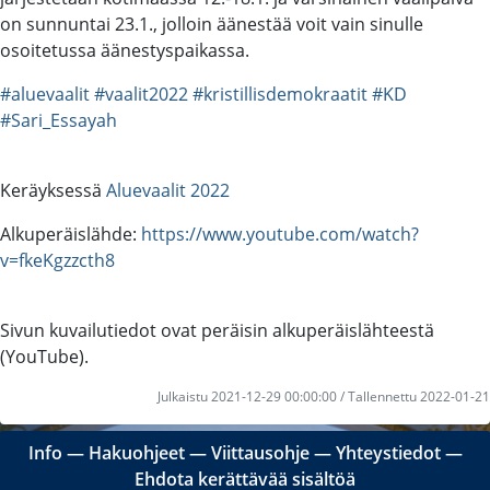
on sunnuntai 23.1., jolloin äänestää voit vain sinulle
osoitetussa äänestyspaikassa.
#aluevaalit
#vaalit2022
#kristillisdemokraatit
#KD
#Sari_Essayah
Keräyksessä
Aluevaalit 2022
Alkuperäislähde:
https://www.youtube.com/watch?
v=fkeKgzzcth8
Sivun kuvailutiedot ovat peräisin alkuperäislähteestä
(YouTube).
Julkaistu 2021-12-29 00:00:00 / Tallennettu 2022-01-21
Info
―
Hakuohjeet
―
Viittausohje
―
Yhteystiedot
―
Ehdota kerättävää sisältöä