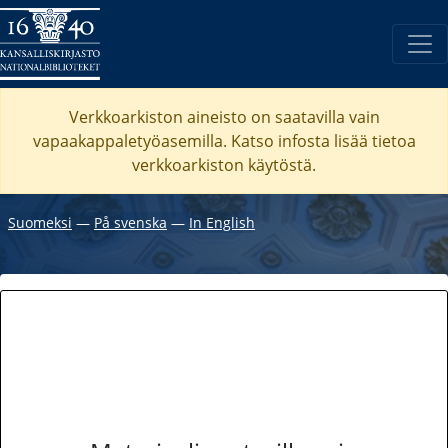
Verkkoarkiston aineisto on saatavilla vain
vapaakappaletyöasemilla. Katso
infosta
lisää tietoa
verkkoarkiston käytöstä.
Suomeksi
―
På svenska
―
In English