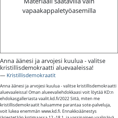
Materiaali saatavilla vain
vapaakappaletyöasemilla
Anna äänesi ja arvojesi kuulua - valitse
kristillisdemokraatti aluevaaleissa!
―
Kristillisdemokraatit
Anna äänesi ja arvojesi kuulua - valitse kristillisdemokraatti
aluevaaleissa! Oman alueevaliehdokkaasi voit löytää KD:n
ehdokasgalleriasta vaalit.kd.fi/2022 Siitä, miten me
kristillisdemokraatit haluamme parantaa sote-palveluja,
voit lukea enemmän www.kd.fi. Ennakkoäänestys
järjestetään kotimaassa 12.-18.1. ja varsinainen vaalipäivä