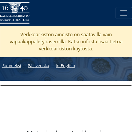
Verkkoarkiston aineisto on saatavilla vain
vapaakappaletyöasemilla. Katso
infosta
lisää tietoa
verkkoarkiston käytöstä.
Suomeksi
―
På svenska
―
In English