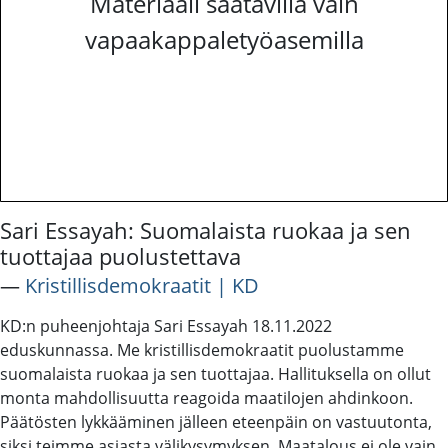
Materiaali saatavilla vain
vapaakappaletyöasemilla
Sari Essayah: Suomalaista ruokaa ja sen
tuottajaa puolustettava
―
Kristillisdemokraatit | KD
KD:n puheenjohtaja Sari Essayah 18.11.2022
eduskunnassa. Me kristillisdemokraatit puolustamme
suomalaista ruokaa ja sen tuottajaa. Hallituksella on ollut
monta mahdollisuutta reagoida maatilojen ahdinkoon.
Päätösten lykkääminen jälleen eteenpäin on vastuutonta,
siksi teimme asiasta välikysymyksen. Maatalous ei ole vain