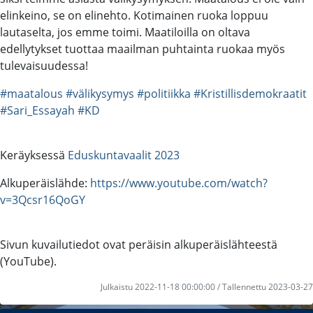
elinkeino, se on elinehto. Kotimainen ruoka loppuu
lautaselta, jos emme toimi. Maatiloilla on oltava
edellytykset tuottaa maailman puhtainta ruokaa myös
tulevaisuudessa!
#maatalous
#välikysymys
#politiikka
#Kristillisdemokraatit
#Sari_Essayah
#KD
Keräyksessä
Eduskuntavaalit 2023
Alkuperäislähde:
https://www.youtube.com/watch?
v=3Qcsr16QoGY
Sivun kuvailutiedot ovat peräisin alkuperäislähteestä
(YouTube).
Julkaistu 2022-11-18 00:00:00 / Tallennettu 2023-03-27