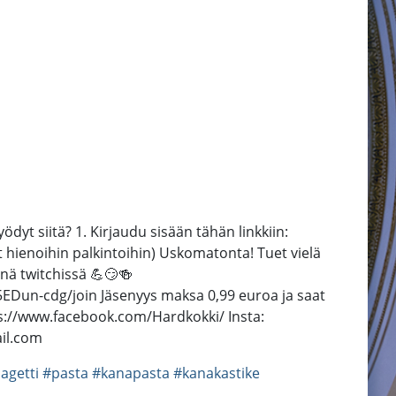
ödyt siitä? 1. Kirjaudu sisään tähän linkkiin:
et hienoihin palkintoihin) Uskomatonta! Tuet vielä
nä twitchissä 💪😏🍻
EDun-cdg/join Jäsenyys maksa 0,99 euroa ja saat
ps://www.facebook.com/Hardkokki/ Insta:
il.com
agetti
#pasta
#kanapasta
#kanakastike