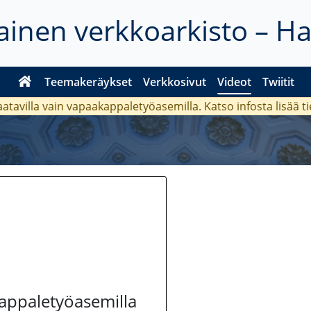
inen verkkoarkisto – H
Teemakeräykset
Verkkosivut
Videot
Twiitit
aatavilla vain vapaakappaletyöasemilla. Katso
infosta
lisää t
kappaletyöasemilla