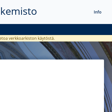
akemisto
Info
ietoa verkkoarkiston käytöstä.