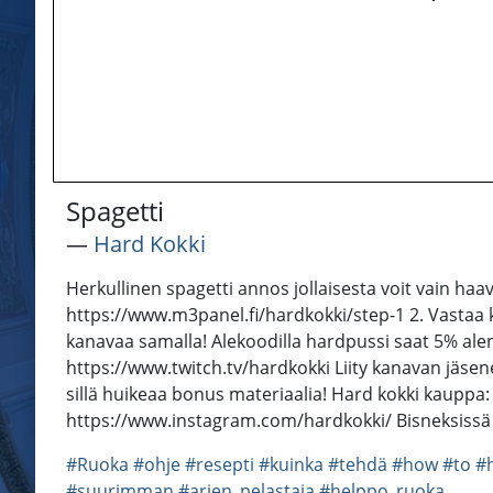
Spagetti
―
Hard Kokki
Herkullinen spagetti annos jollaisesta voit vain haave
https://www.m3panel.fi/hardkokki/step-1 2. Vastaa kys
kanavaa samalla! Alekoodilla hardpussi saat 5% alen
https://www.twitch.tv/hardkokki Liity kanavan jä
sillä huikeaa bonus materiaalia! Hard kokki kauppa
https://www.instagram.com/hardkokki/ Bisneksissä
#Ruoka
#ohje
#resepti
#kuinka
#tehdä
#how
#to
#
#suurimman
#arjen_pelastaja
#helppo_ruoka