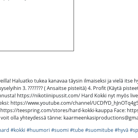
illa! Haluatko tukea kanavaa täysin ilmaiseksi ja vielä itse hy
elyihin 3. ??????? ( Ansaitse pisteitä) 4. Profit (Käytä piste
nusta! https://nikotiinipussit.com/ Hard Kokki nyt myös live
seneksi: https://www.youtube.com/channel/UCDfYD_hJnOTq4g5
: https://teespring.com/stores/hard-kokki-kauppa Face: htt
 voit olla yhteydessä tänne: kaarmeenkasiproductions@gma
hard
#kokki
#huumori
#suomi
#tube
#suomitube
#hyvä
#sp