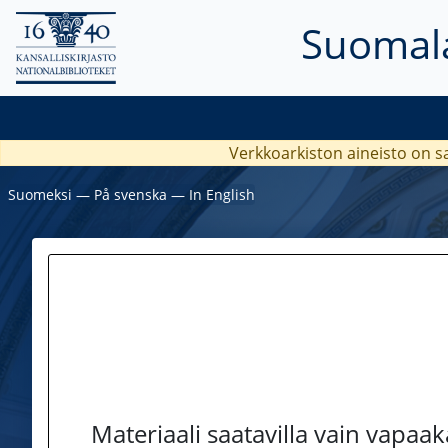
Suomala
Verkkoarkiston aineisto on s
Suomeksi
―
På svenska
―
In English
Materiaali saatavilla vain vapaa