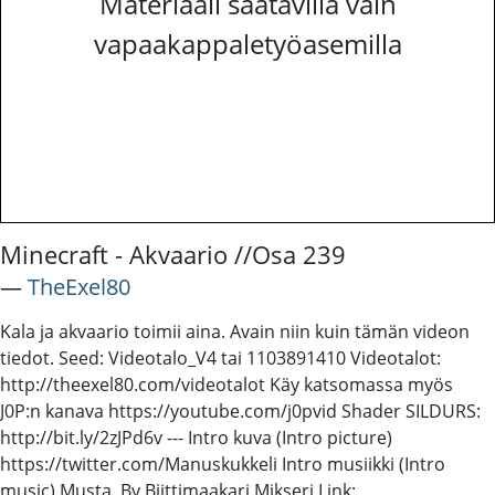
Materiaali saatavilla vain
vapaakappaletyöasemilla
Minecraft - Akvaario //Osa 239
―
TheExel80
Kala ja akvaario toimii aina. Avain niin kuin tämän videon
tiedot. Seed: Videotalo_V4 tai 1103891410 Videotalot:
http://theexel80.com/videotalot Käy katsomassa myös
J0P:n kanava https://youtube.com/j0pvid Shader SILDURS:
http://bit.ly/2zJPd6v --- Intro kuva (Intro picture)
https://twitter.com/Manuskukkeli Intro musiikki (Intro
music) Musta, By Biittimaakari Mikseri Link: