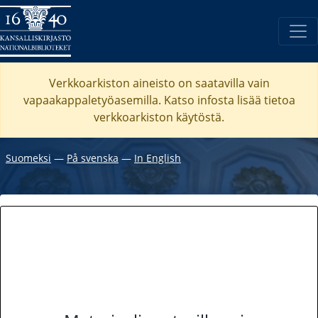
Verkkoarkiston aineisto on saatavilla vain
vapaakappaletyöasemilla. Katso
infosta
lisää tietoa
verkkoarkiston käytöstä.
Suomeksi
―
På svenska
―
In English