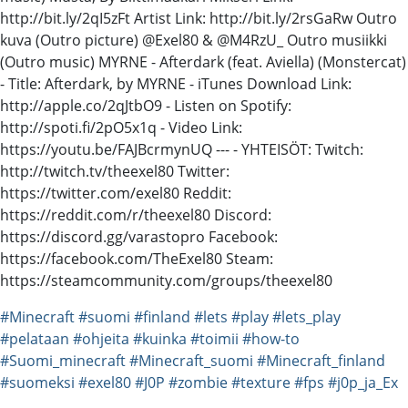
http://bit.ly/2qI5zFt Artist Link: http://bit.ly/2rsGaRw Outro
kuva (Outro picture) @Exel80 & @M4RzU_ Outro musiikki
(Outro music) MYRNE - Afterdark (feat. Aviella) (Monstercat)
- Title: Afterdark, by MYRNE - iTunes Download Link:
http://apple.co/2qJtbO9 - Listen on Spotify:
http://spoti.fi/2pO5x1q - Video Link:
https://youtu.be/FAJBcrmynUQ --- - YHTEISÖT: Twitch:
http://twitch.tv/theexel80 Twitter:
https://twitter.com/exel80 Reddit:
https://reddit.com/r/theexel80 Discord:
https://discord.gg/varastopro Facebook:
https://facebook.com/TheExel80 Steam:
https://steamcommunity.com/groups/theexel80
#Minecraft
#suomi
#finland
#lets
#play
#lets_play
#pelataan
#ohjeita
#kuinka
#toimii
#how-to
#Suomi_minecraft
#Minecraft_suomi
#Minecraft_finland
#suomeksi
#exel80
#J0P
#zombie
#texture
#fps
#j0p_ja_Ex