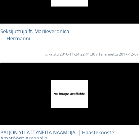
Seksijuttuja ft. Mariieveronica
― Hermanni
Julkaistu 2016-11-24 22:41:30 / Tallennettu 2017-12-07
PALJON YLLÄTTYNEITÄ NAAMOJA! | Haastekooste:
Amatöörit Areenalla