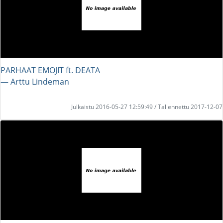
PARHAAT EMOJIT ft. DEATA
― Arttu Lindeman
Julkaistu 2016-05-27 12:59:49 / Tallennettu 2017-12-07