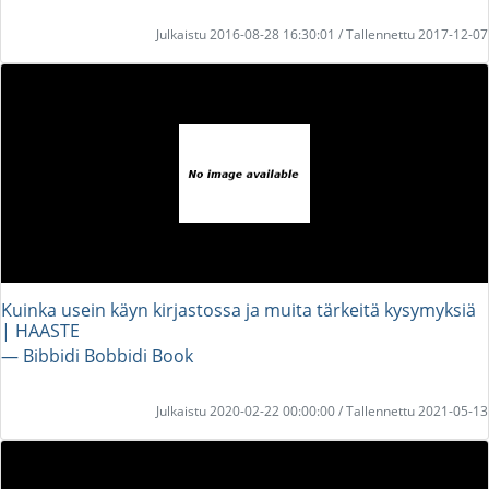
Julkaistu 2016-08-28 16:30:01 / Tallennettu 2017-12-07
Kuinka usein käyn kirjastossa ja muita tärkeitä kysymyksiä
| HAASTE
― Bibbidi Bobbidi Book
Julkaistu 2020-02-22 00:00:00 / Tallennettu 2021-05-13