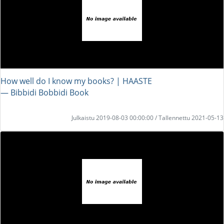
How well do I know my books? | HAASTE
― Bibbidi Bobbidi Book
Julkaistu 2019-08-03 00:00:00 / Tallennettu 2021-05-13