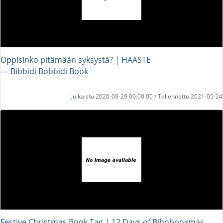
Oppisinko pitämään syksystä? | HAASTE
― Bibbidi Bobbidi Book
Julkaistu 2020-09-29 00:00:00 / Tallennettu 2021-05-24
Festive Christmas Book Tag | 12 Days of Bibobooxmas