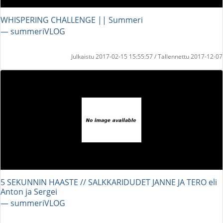
WHISPERING CHALLENGE || Summeri
― summeriVLOG
Julkaistu 2017-02-15 15:55:57 / Tallennettu 2017-12-07
5 SEKUNNIN HAASTE // SALKKARIDUDET JANNE JA TERO eli
Anton ja Sergei
― summeriVLOG