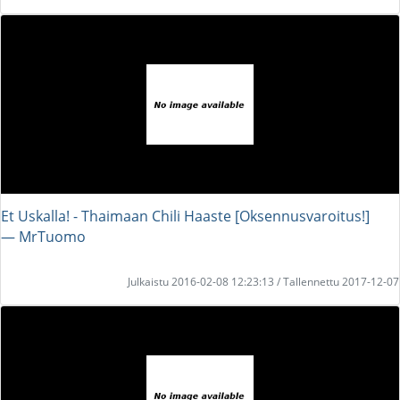
Et Uskalla! - Thaimaan Chili Haaste [Oksennusvaroitus!]
― MrTuomo
Julkaistu 2016-02-08 12:23:13 / Tallennettu 2017-12-07