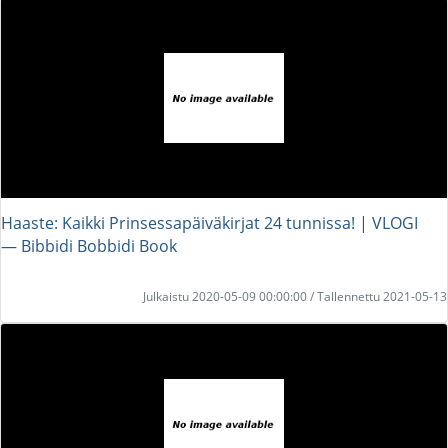
Haaste: Kaikki Prinsessapäiväkirjat 24 tunnissa! | VLOGI
― Bibbidi Bobbidi Book
Julkaistu 2020-05-09 00:00:00 / Tallennettu 2021-05-13