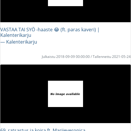
VASTAA TAI SYÖ -haaste 😂 (ft. paras kaveri) |
Kalenterikarju
― Kalenterikarju
Julkaistu 2018-09-09 00:00:00 / Tallennettu 2021-05-24
69, ratsastus ja koira ft. Mariieveronica