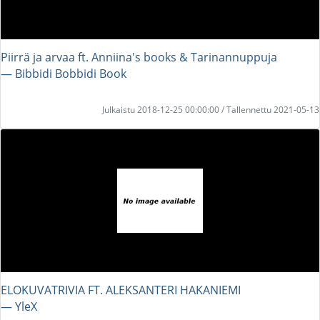
Piirrä ja arvaa ft. Anniina's books & Tarinannuppuja
― Bibbidi Bobbidi Book
Julkaistu 2018-12-25 00:00:00 / Tallennettu 2021-05-13
ELOKUVATRIVIA FT. ALEKSANTERI HAKANIEMI
― YleX