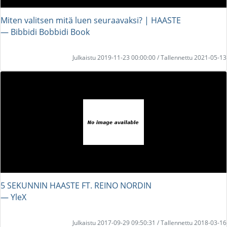
Miten valitsen mitä luen seuraavaksi? | HAASTE
― Bibbidi Bobbidi Book
Julkaistu 2019-11-23 00:00:00 / Tallennettu 2021-05-13
5 SEKUNNIN HAASTE FT. REINO NORDIN
― YleX
Julkaistu 2017-09-29 09:50:31 / Tallennettu 2018-03-16