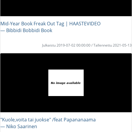
Mid-Year Book Freak Out Tag | HAASTEVIDEO
― Bibbidi Bobbidi Book
Julkaistu 2019-07-02 00:00:00 / Tallennettu 2021-05-13
"Kuole,voita tai juokse" /feat Papananaama
― Niko Saarinen