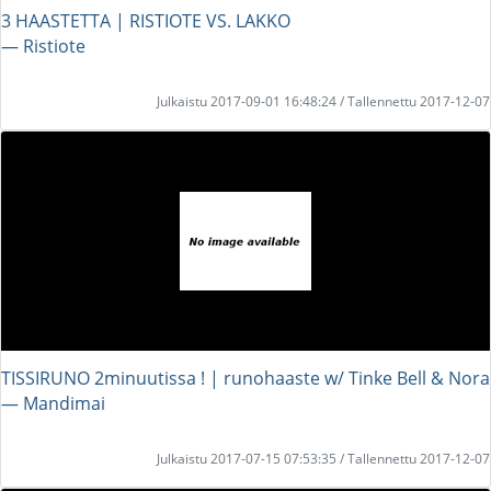
3 HAASTETTA | RISTIOTE VS. LAKKO
― Ristiote
Julkaistu 2017-09-01 16:48:24 / Tallennettu 2017-12-07
TISSIRUNO 2minuutissa ! | runohaaste w/ Tinke Bell & Nora
― Mandimai
Julkaistu 2017-07-15 07:53:35 / Tallennettu 2017-12-07