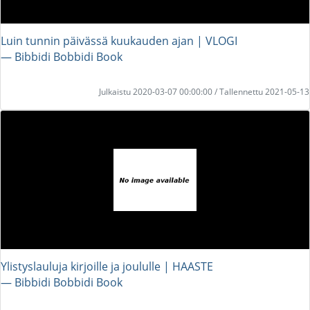
Luin tunnin päivässä kuukauden ajan | VLOGI
― Bibbidi Bobbidi Book
Julkaistu 2020-03-07 00:00:00 / Tallennettu 2021-05-13
Ylistyslauluja kirjoille ja joululle | HAASTE
― Bibbidi Bobbidi Book