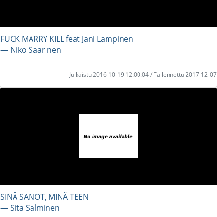
FUCK MARRY KILL feat Jani Lampinen
― Niko Saarinen
Julkaistu 2016-10-19 12:00:04 / Tallennettu 2017-12-07
SINÄ SANOT, MINÄ TEEN
― Sita Salminen