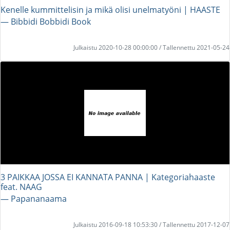
Kenelle kummittelisin ja mikä olisi unelmatyöni | HAASTE
― Bibbidi Bobbidi Book
Julkaistu 2020-10-28 00:00:00 / Tallennettu 2021-05-24
3 PAIKKAA JOSSA EI KANNATA PANNA | Kategoriahaaste
feat. NAAG
― Papananaama
Julkaistu 2016-09-18 10:53:30 / Tallennettu 2017-12-07