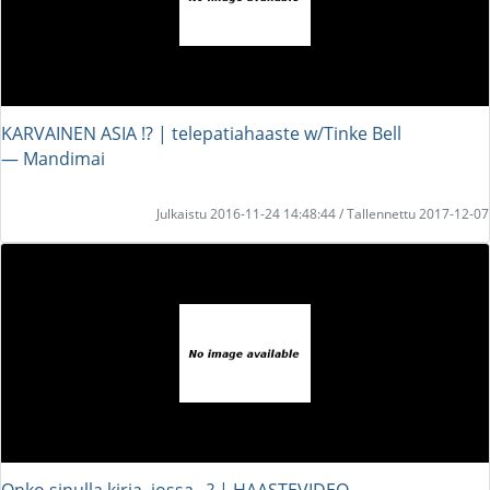
KARVAINEN ASIA !? | telepatiahaaste w/Tinke Bell
― Mandimai
Julkaistu 2016-11-24 14:48:44 / Tallennettu 2017-12-07
Onko sinulla kirja, jossa...? | HAASTEVIDEO