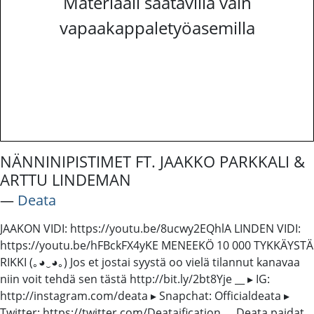
Materiaali saatavilla vain
vapaakappaletyöasemilla
NÄNNINIPISTIMET FT. JAAKKO PARKKALI &
ARTTU LINDEMAN
―
Deata
JAAKON VIDI: https://youtu.be/8ucwy2EQhlA LINDEN VIDI:
https://youtu.be/hFBckFX4yKE MENEEKÖ 10 000 TYKKÄYSTÄ
RIKKI (｡◕‿◕｡) Jos et jostai syystä oo vielä tilannut kanavaa
niin voit tehdä sen tästä http://bit.ly/2bt8Yje __ ▸ IG:
http://instagram.com/deata ▸ Snapchat: Officialdeata ▸
Twitter: https://twitter.com/Deataification __ Deata paidat