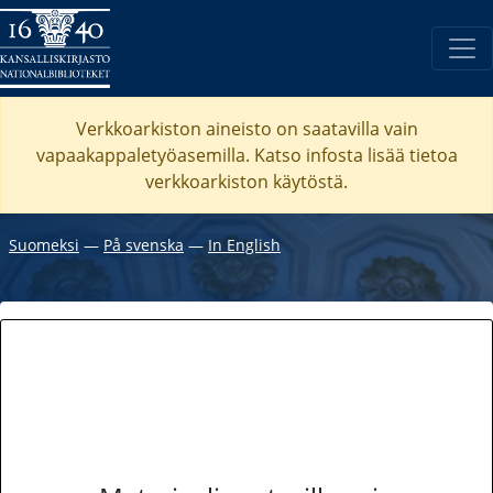
Verkkoarkiston aineisto on saatavilla vain
vapaakappaletyöasemilla. Katso
infosta
lisää tietoa
verkkoarkiston käytöstä.
Suomeksi
―
På svenska
―
In English