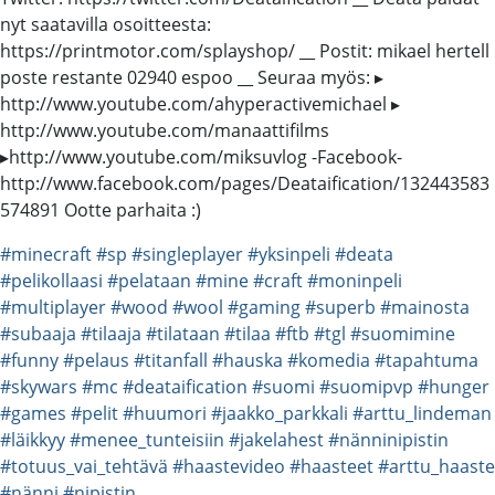
nyt saatavilla osoitteesta:
https://printmotor.com/splayshop/ __ Postit: mikael hertell
poste restante 02940 espoo __ Seuraa myös: ▸
http://www.youtube.com/ahyperactivemichael ▸
http://www.youtube.com/manaattifilms
▸http://www.youtube.com/miksuvlog -Facebook-
http://www.facebook.com/pages/Deataification/132443583
574891 Ootte parhaita :)
#minecraft
#sp
#singleplayer
#yksinpeli
#deata
#pelikollaasi
#pelataan
#mine
#craft
#moninpeli
#multiplayer
#wood
#wool
#gaming
#superb
#mainosta
#subaaja
#tilaaja
#tilataan
#tilaa
#ftb
#tgl
#suomimine
#funny
#pelaus
#titanfall
#hauska
#komedia
#tapahtuma
#skywars
#mc
#deataification
#suomi
#suomipvp
#hunger
#games
#pelit
#huumori
#jaakko_parkkali
#arttu_lindeman
#läikkyy
#menee_tunteisiin
#jakelahest
#nänninipistin
#totuus_vai_tehtävä
#haastevideo
#haasteet
#arttu_haaste
#nänni
#nipistin