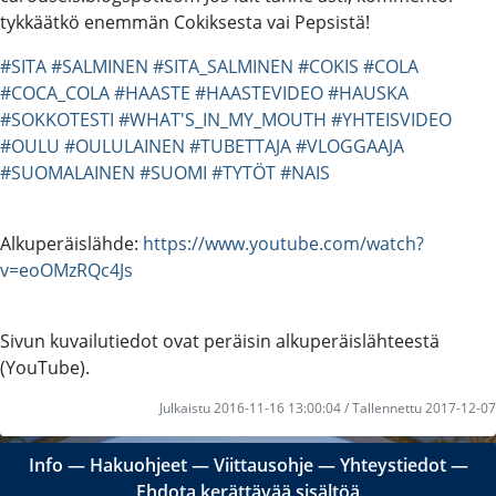
tykkäätkö enemmän Cokiksesta vai Pepsistä!
#SITA
#SALMINEN
#SITA_SALMINEN
#COKIS
#COLA
#COCA_COLA
#HAASTE
#HAASTEVIDEO
#HAUSKA
#SOKKOTESTI
#WHAT'S_IN_MY_MOUTH
#YHTEISVIDEO
#OULU
#OULULAINEN
#TUBETTAJA
#VLOGGAAJA
#SUOMALAINEN
#SUOMI
#TYTÖT
#NAIS
Alkuperäislähde:
https://www.youtube.com/watch?
v=eoOMzRQc4Js
Sivun kuvailutiedot ovat peräisin alkuperäislähteestä
(YouTube).
Julkaistu 2016-11-16 13:00:04 / Tallennettu 2017-12-07
Info
―
Hakuohjeet
―
Viittausohje
―
Yhteystiedot
―
Ehdota kerättävää sisältöä