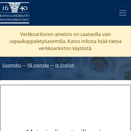
Verkkoarkiston aineisto on saatavilla vain
vapaakappaletyöasemilla. Katso
infosta
lisää tietoa
verkkoarkiston käytöstä.
Suomeksi
―
På svenska
―
In English