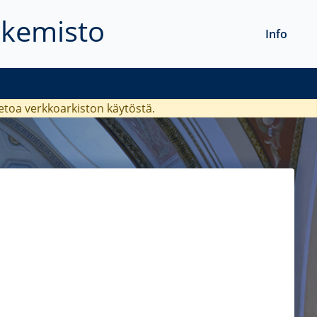
akemisto
Info
ietoa verkkoarkiston käytöstä.