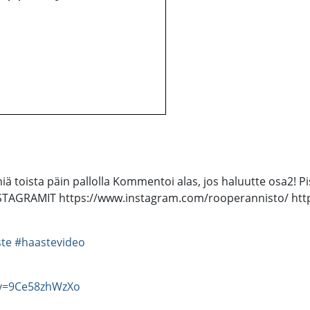
iä toista päin pallolla Kommentoi alas, jos haluutte osa2! Pi
 INSTAGRAMIT https://www.instagram.com/rooperannisto/ ht
ste
#haastevideo
?v=9Ce58zhWzXo