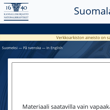
Suomala
Verkkoarkiston aineisto on s
Suomeksi
―
På svenska
―
In English
Materiaali saatavilla vain vapaa