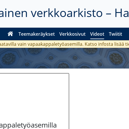
inen verkkoarkisto – H
Teemakeräykset
Verkkosivut
Videot
Twiitit
aatavilla vain vapaakappaletyöasemilla. Katso
infosta
lisää t
kappaletyöasemilla