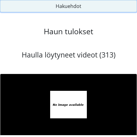
Hakuehdot
Haun tulokset
Haulla löytyneet videot (313)