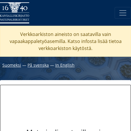
Verkkoarkiston aineisto on saatavilla vain
vapaakappaletyöasemilla. Katso
infosta
lisää tietoa
verkkoarkiston käytöstä.
Suomeksi
―
På svenska
―
In English