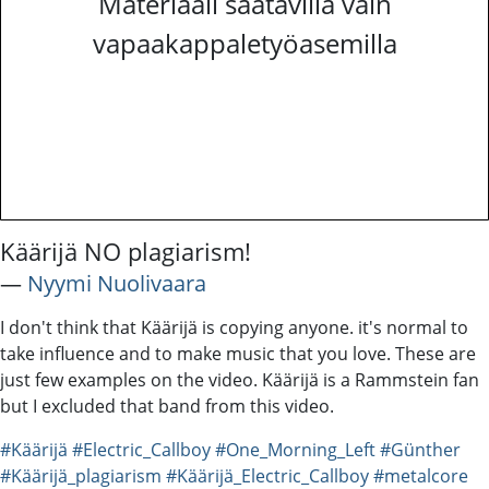
Materiaali saatavilla vain
vapaakappaletyöasemilla
Käärijä NO plagiarism!
―
Nyymi Nuolivaara
I don't think that Käärijä is copying anyone. it's normal to
take influence and to make music that you love. These are
just few examples on the video. Käärijä is a Rammstein fan
but I excluded that band from this video.
#Käärijä
#Electric_Callboy
#One_Morning_Left
#Günther
#Käärijä_plagiarism
#Käärijä_Electric_Callboy
#metalcore