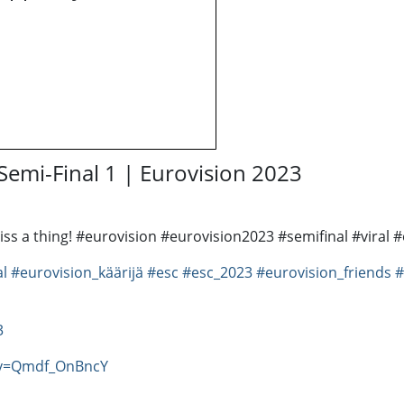
 Semi-Final 1 | Eurovision 2023
 miss a thing! #eurovision #eurovision2023 #semifinal #vira
al
#eurovision_käärijä
#esc
#esc_2023
#eurovision_friends
#
3
?v=Qmdf_OnBncY