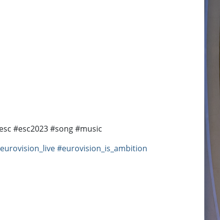
l #esc #esc2023 #song #music
eurovision_live
#eurovision_is_ambition