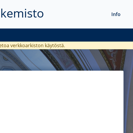
akemisto
Info
ietoa verkkoarkiston käytöstä.