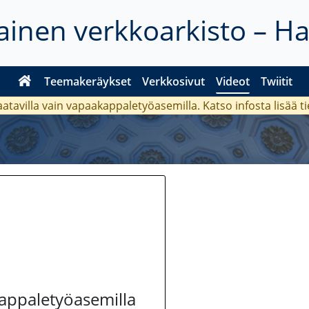
inen verkkoarkisto – H
Teemakeräykset
Verkkosivut
Videot
Twiitit
aatavilla vain vapaakappaletyöasemilla. Katso
infosta
lisää t
kappaletyöasemilla