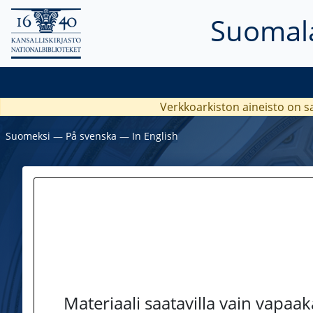
Suomala
Verkkoarkiston aineisto on s
Suomeksi
―
På svenska
―
In English
Materiaali saatavilla vain vapaa