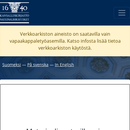
Verkkoarkiston aineisto on saatavilla vain
vapaakappaletyöasemilla. Katso
infosta
lisää tietoa
verkkoarkiston käytöstä.
Suomeksi
―
På svenska
―
In English