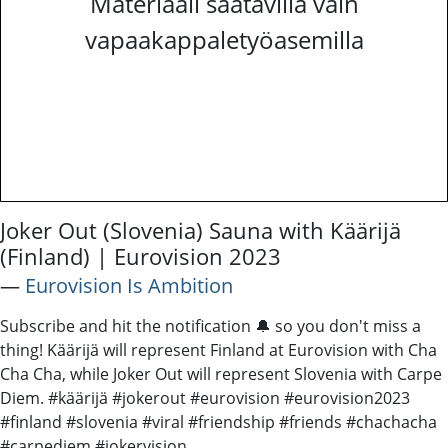
Materiaali saatavilla vain
vapaakappaletyöasemilla
Joker Out (Slovenia) Sauna with Käärijä
(Finland) | Eurovision 2023
―
Eurovision Is Ambition
Subscribe and hit the notification 🔔 so you don't miss a
thing! Käärijä will represent Finland at Eurovision with Cha
Cha Cha, while Joker Out will represent Slovenia with Carpe
Diem. #käärijä #jokerout #eurovision #eurovision2023
#finland #slovenia #viral #friendship #friends #chachacha
#carpediem #jokervision