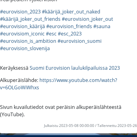
#eurovision_2023
#käärijä_joker_out_naked
#käärijä_joker_out_friends
#eurovision_joker_out
#eurovision_käärijä
#eurovision_friends
#sauna
#eurovisiom_iconic
#esc
#esc_2023
#eurovision_is_ambition
#eurovision_suomi
#eurovision_slovenija
Keräyksessä
Suomi Eurovision laulukilpailuissa 2023
Alkuperäislähde:
https://www.youtube.com/watch?
v=6OLGoWiWhxs
Sivun kuvailutiedot ovat peräisin alkuperäislähteestä
(YouTube).
Julkaistu 2023-05-08 00:00:00 / Tallennettu 2023-05-26