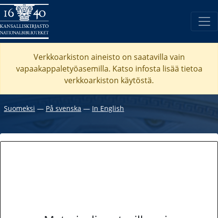
Verkkoarkiston aineisto on saatavilla vain
vapaakappaletyöasemilla. Katso
infosta
lisää tietoa
verkkoarkiston käytöstä.
Suomeksi
―
På svenska
―
In English