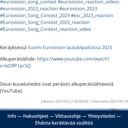
#eurovision_song_contest
#eurovision_reaction_videos
#eurovision_2023_reaction
#eurovision_2023
#Eurovision_Song_Contest_2023
#esc_2023_reaction
#Eurovision_Song_Contest_2023_reaction
#Eurovision_Song_Contest_reaction_video
Keräyksessä
Suomi Eurovision laulukilpailuissa 2023
Alkuperäislähde:
https://www.youtube.com/watch?
v=lxDlfP1pr5Q
Sivun kuvailutiedot ovat peräisin alkuperäislähteestä
(YouTube).
Julkaistu 2023-02-27 00:00:00 / Tallennettu 2023-05-10
Info
―
Hakuohjeet
―
Viittausohje
―
Yhteystiedot
―
Ehdota kerättävää sisältöä