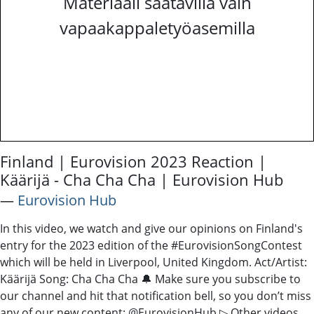
Materiaali saatavilla vain
vapaakappaletyöasemilla
Finland | Eurovision 2023 Reaction |
Käärijä - Cha Cha Cha | Eurovision Hub
―
Eurovision Hub
In this video, we watch and give our opinions on Finland's
entry for the 2023 edition of the #EurovisionSongContest
which will be held in Liverpool, United Kingdom. Act/Artist:
Käärijä Song: Cha Cha Cha 🔔 Make sure you subscribe to
our channel and hit that notification bell, so you don’t miss
any of our new content: @EurovisionHub ▷ Other videos