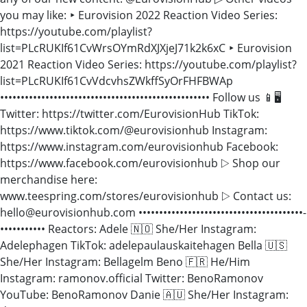
you may like: ‣ Eurovision 2022 Reaction Video Series:
https://youtube.com/playlist?
list=PLcRUKIf61CvWrsOYmRdXJXjeJ71k2k6xC ‣ Eurovision
2021 Reaction Video Series: https://youtube.com/playlist?
list=PLcRUKIf61CvVdcvhsZWkffSyOrFHFBWAp
••••••••••••••••••••••••••••••••••••••••­­­••••••••••• Follow us 📱🖥
Twitter: https://twitter.com/EurovisionHub TikTok:
https://www.tiktok.com/@eurovisionhub Instagram:
https://www.instagram.com/eurovisionhub Facebook:
https://www.facebook.com/eurovisionhub ▷ Shop our
merchandise here:
www.teespring.com/stores/eurovisionhub ▷ Contact us:
hello@eurovisionhub.com ••••••••••••••••••••••••••••••••••••••••­­­
••••••••••• Reactors: Adele 🇳🇴 She/Her Instagram:
Adelephagen TikTok: adelepaulauskaitehagen Bella 🇺🇸
She/Her Instagram: Bellagelm Beno 🇫🇷 He/Him
Instagram: ramonov.official Twitter: BenoRamonov
YouTube: BenoRamonov Danie 🇦🇺 She/Her Instagram: