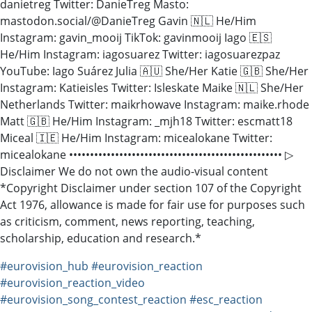
danietreg Twitter: DanieTreg Masto:
mastodon.social/@DanieTreg Gavin 🇳🇱 He/Him
Instagram: gavin_mooij TikTok: gavinmooij Iago 🇪🇸
He/Him Instagram: iagosuarez Twitter: iagosuarezpaz
YouTube: Iago Suárez Julia 🇦🇺 She/Her Katie 🇬🇧 She/Her
Instagram: Katieisles Twitter: Isleskate Maike 🇳🇱 She/Her
Netherlands Twitter: maikrhowave Instagram: maike.rhode
Matt 🇬🇧 He/Him Instagram: _mjh18 Twitter: escmatt18
Miceal 🇮🇪 He/Him Instagram: micealokane Twitter:
micealokane ••••••••••••••••••••••••••••••••••••••••­­­••••••••••• ▷
Disclaimer We do not own the audio-visual content
*Copyright Disclaimer under section 107 of the Copyright
Act 1976, allowance is made for fair use for purposes such
as criticism, comment, news reporting, teaching,
scholarship, education and research.*
#eurovision_hub
#eurovision_reaction
#eurovision_reaction_video
#eurovision_song_contest_reaction
#esc_reaction