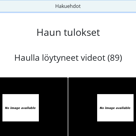
Hakuehdot
Haun tulokset
Haulla löytyneet videot (89)