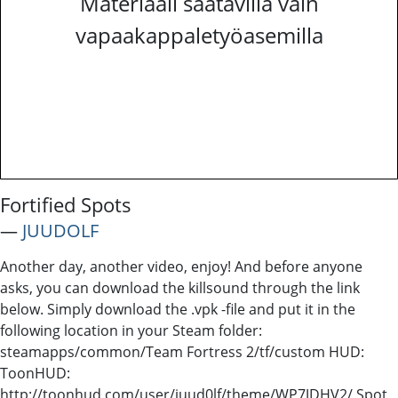
Materiaali saatavilla vain
vapaakappaletyöasemilla
Fortified Spots
―
JUUDOLF
Another day, another video, enjoy! And before anyone
asks, you can download the killsound through the link
below. Simply download the .vpk -file and put it in the
following location in your Steam folder:
steamapps/common/Team Fortress 2/tf/custom HUD:
ToonHUD:
http://toonhud.com/user/juud0lf/theme/WP7JDHV2/ Spot