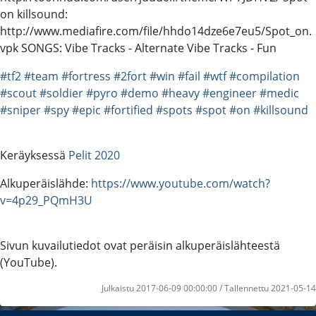
on killsound:
http://www.mediafire.com/file/hhdo14dze6e7eu5/Spot_on.
vpk SONGS: Vibe Tracks - Alternate Vibe Tracks - Fun
#tf2
#team
#fortress
#2fort
#win
#fail
#wtf
#compilation
#scout
#soldier
#pyro
#demo
#heavy
#engineer
#medic
#sniper
#spy
#epic
#fortified
#spots
#spot
#on
#killsound
Keräyksessä
Pelit 2020
Alkuperäislähde:
https://www.youtube.com/watch?
v=4p29_PQmH3U
Sivun kuvailutiedot ovat peräisin alkuperäislähteestä
(YouTube).
Julkaistu 2017-06-09 00:00:00 / Tallennettu 2021-05-14