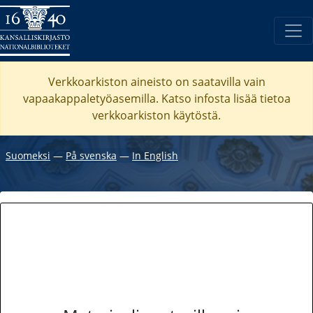
Verkkoarkiston aineisto on saatavilla vain
vapaakappaletyöasemilla. Katso
infosta
lisää tietoa
verkkoarkiston käytöstä.
Suomeksi
―
På svenska
―
In English