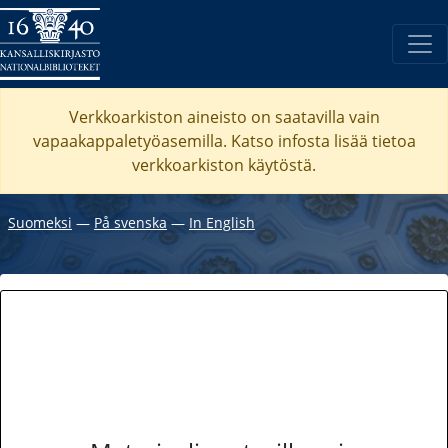
Verkkoarkiston aineisto on saatavilla vain
vapaakappaletyöasemilla. Katso
infosta
lisää tietoa
verkkoarkiston käytöstä.
Suomeksi
―
På svenska
―
In English