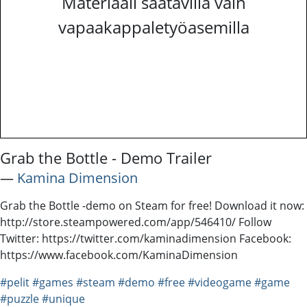
Materiaali saatavilla vain
vapaakappaletyöasemilla
Grab the Bottle - Demo Trailer
―
Kamina Dimension
Grab the Bottle -demo on Steam for free! Download it now:
http://store.steampowered.com/app/546410/ Follow
Twitter: https://twitter.com/kaminadimension Facebook:
https://www.facebook.com/KaminaDimension
#pelit
#games
#steam
#demo
#free
#videogame
#game
#puzzle
#unique