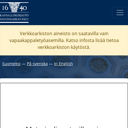
Verkkoarkiston aineisto on saatavilla vain
vapaakappaletyöasemilla. Katso
infosta
lisää tietoa
verkkoarkiston käytöstä.
Suomeksi
―
På svenska
―
In English