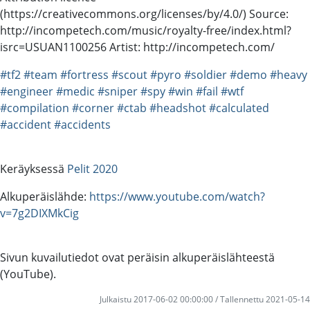
(https://creativecommons.org/licenses/by/4.0/) Source:
http://incompetech.com/music/royalty-free/index.html?
isrc=USUAN1100256 Artist: http://incompetech.com/
#tf2
#team
#fortress
#scout
#pyro
#soldier
#demo
#heavy
#engineer
#medic
#sniper
#spy
#win
#fail
#wtf
#compilation
#corner
#ctab
#headshot
#calculated
#accident
#accidents
Keräyksessä
Pelit 2020
Alkuperäislähde:
https://www.youtube.com/watch?
v=7g2DIXMkCig
Sivun kuvailutiedot ovat peräisin alkuperäislähteestä
(YouTube).
Julkaistu 2017-06-02 00:00:00 / Tallennettu 2021-05-14