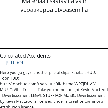
Materiaali saatavilla vain
vapaakappaletyöasemilla
Calculated Accidents
―
JUUDOLF
Here you go guys, another pile of clips, kthxbai. HUD:
ToonHUD:
http://toonhud.com/user/juud0lf/theme/WP7JDHV2/
MUSIC: Vibe Tracks - Take you home tonight Kevin MacLeod
- Divertissement LEGAL STUFF FOR MUSIC: Divertissement
by Kevin MacLeod is licensed under a Creative Commons
Attribution licence