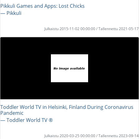
Pikkuli Games and Apps: Lost Chicks
― Pikkuli
Julkaistu 2015-11-02 00:00:00 / Tallennettu 2021-05-17
Toddler World TV in Helsinki, Finland During Coronavirus
Pandemic
― Toddler World TV ®
Julkaistu 2020-03-25 00:00:00 / Tallennettu 2023-09-14