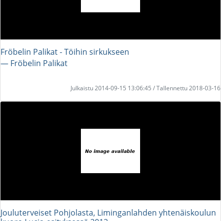
Fröbelin Palikat - Töihin sirkukseen
― Fröbelin Palikat
Julkaistu 2014-09-15 13:06:45 / Tallennettu 2018-03-16
Jouluterveiset Pohjolasta, Liminganlahden yhtenäiskoulun