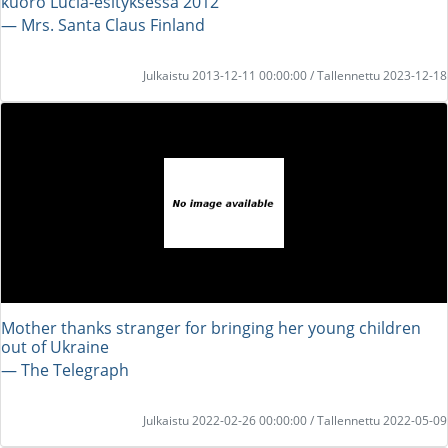
kuoro Lucia-esityksessä 2012
― Mrs. Santa Claus Finland
Julkaistu 2013-12-11 00:00:00 / Tallennettu 2023-12-18
Mother thanks stranger for bringing her young children
out of Ukraine
― The Telegraph
Julkaistu 2022-02-26 00:00:00 / Tallennettu 2022-05-09