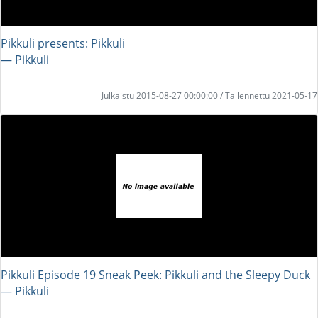
Pikkuli presents: Pikkuli
― Pikkuli
Julkaistu 2015-08-27 00:00:00 / Tallennettu 2021-05-17
Pikkuli Episode 19 Sneak Peek: Pikkuli and the Sleepy Duck
― Pikkuli