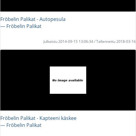
Fröbelin Palikat - Autopesula
― Fröbelin Palikat
Julkaistu 2014-09-15 13:06:34 / Tallennettu 2018-03-16
Fröbelin Palikat - Kapteeni käskee
― Fröbelin Palikat