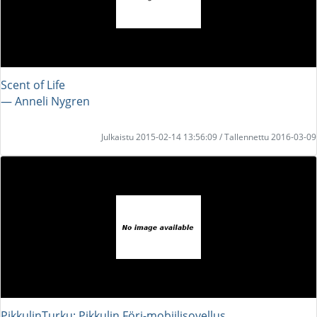
Scent of Life
― Anneli Nygren
Julkaistu 2015-02-14 13:56:09 / Tallennettu 2016-03-09
PikkulinTurku: Pikkulin Föri-mobiilisovellus